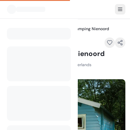
Alle Campingplätze
Landgoed Camping Nienoord
Home
Landgoed Camping Nienoord
Midwolderweg , 9351 PG Leek , Netherlands
100
+
Aufrufe im letzten Monat