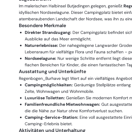
Im malerischen Halbinsel Butjadingen gelegen, genießt
Reg
idyllischen Nordseelagune. Dieser Campingplatz bietet ei
atemberaubenden Landschaft der Nordsee, was ihn zu einem
Besondere Merkmale
Direkter Strandzugang:
Der Campingplatz befindet sich
Ausblicke auf das Meer ermöglicht.
Naturerlebnisse:
Der nahegelegene Langwarder Groden v
Lebensraum für vielfältige Flora und Fauna schaffen – p
Nordseelagune:
Nur wenige Schritte entfernt liegt die
flachen Bereichen für Kinder, die einen fantastischen Ta
Ausstattung und Unterkünfte
Regenbogen_Burhave legt Wert auf ein vielfältiges Angebo
Campingmöglichkeiten:
Geräumige Stellplätze entlang 
Zelte, Wohnwagen und Wohnmobile.
Luxuriöse Toiletten:
Genießen Sie modernen Komfort mit
Familienfreundliche Mietwohnwagen:
Gut ausgestattet
die die Nähe zur Natur ohne Komfortverlust suchen.
Camping-Service-Station:
Eine voll ausgestattete Einri
Camping-Erlebnis bietet.
Aktivitäten und Unterhaltung