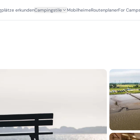
plätze erkunden
Campingstile
Mobilheime
Routenplaner
For Camps