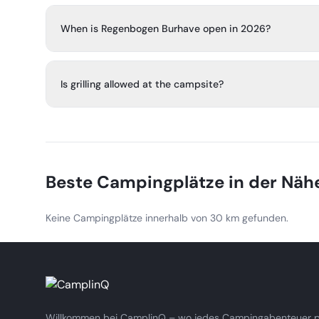
When is Regenbogen Burhave open in 2026?
Regenbogen Burhave is open from 15 April 2026 to 4 O
Is grilling allowed at the campsite?
Yes, charcoal, gas, and electric grilling are allowed. Use 
high. Open fires, disposable grills, campfires, and other
Beste Campingplätze in der Näh
Keine Campingplätze innerhalb von 30 km gefunden.
Willkommen bei CamplinQ – wo jedes Campingabenteuer pe