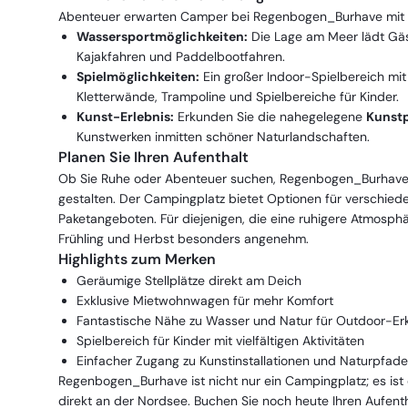
Abenteuer erwarten Camper bei Regenbogen_Burhave mit za
Wassersportmöglichkeiten:
Die Lage am Meer lädt Gäs
Kajakfahren und Paddelbootfahren.
Spielmöglichkeiten:
Ein großer Indoor-Spielbereich mit
Kletterwände, Trampoline und Spielbereiche für Kinder.
Kunst-Erlebnis:
Erkunden Sie die nahegelegene
Kunst
Kunstwerken inmitten schöner Naturlandschaften.
Planen Sie Ihren Aufenthalt
Ob Sie Ruhe oder Abenteuer suchen, Regenbogen_Burhave er
gestalten. Der Campingplatz bietet Optionen für verschied
Paketangeboten. Für diejenigen, die eine ruhigere Atmosp
Frühling und Herbst besonders angenehm.
Highlights zum Merken
Geräumige Stellplätze direkt am Deich
Exklusive Mietwohnwagen für mehr Komfort
Fantastische Nähe zu Wasser und Natur für Outdoor-E
Spielbereich für Kinder mit vielfältigen Aktivitäten
Einfacher Zugang zu Kunstinstallationen und Naturpfade
Regenbogen_Burhave ist nicht nur ein Campingplatz; es is
direkt an der Nordsee. Buchen Sie noch heute Ihren Aufenth