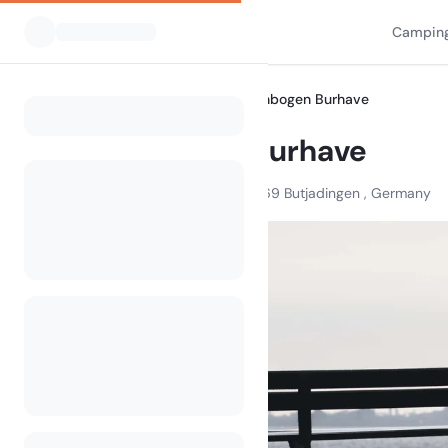
Camping
Alle Campingplätze
Regenbogen Burhave
Home
Regenbogen Burhave
An der Nordseelagune , 26969 Butjadingen , Germany