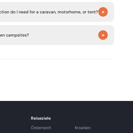
+
ction do I need for a caravan, motorhome, or tent?
th 16 amps, and the cable should be medium length,
+
gen campsites?
liday sites, but not in every area. Dogs must be kept on
 limit on the number of dogs you can bring.
Reiseziele
Österreich
Kroatien