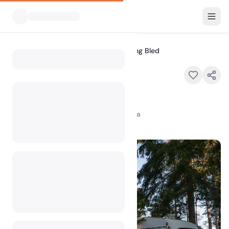
Alle Campingplätze
River Camping Bled
Home
River Camping Bled
Alpska cesta 111, 4248 Lesce, Slovenia
100
+
Aufrufe im letzten Monat