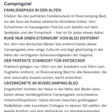
Campingziel
FAMILIENSPASS IN DEN ALPEN
Erleben Sie den perfekten Familienurlaub im Rivercamping Bled,
wo die Save als Kulisse zahlreiche Aktivitäten bietet. Vom
Schwimmen im hauseigenen Pool bis zum Spielen auf dem
Spielplatz und der Pumptrack – hier ist für jeden etwas dabei.
RUHE NUR EINEN STEINWURF VON BLED ENTFERNT
Nur 2km vom ikonischen Bleder See entfernt bietet dieser
Campingplatz eine ruhige Zuflucht und liegt gleichzeitig in der
Nähe der wichtigsten Sehenswürdigkeiten der Gegend.
DER PERFEKTE STANDORT FÜR ENTDECKER
Praktisch gelegen, nur 1,5km von der Autobahn und 35km vom
Flughafen entfernt, ist Rivercamping Bled für alle Reisenden, die
eine naturnahe Auszeit suchen, leicht erreichbar.
UNTERKÜNFTE IM RIVERCAMPING BLED
Eingebettet inmitten der Natur in der Nähe des Bleder Sees
bietet dieser familiengeführte Campingplatz verschiedene
Unterkunftsoptionen. Gäste können zwischen großzügigen
Stellplätzen oder luxuriösen Cottages im alpinen Stil wählen, die
jeweils Komfort und eine Verbindung zur atemberaubenden