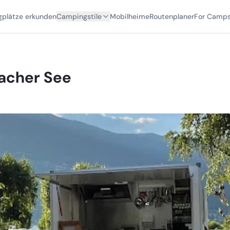
plätze erkunden
Campingstile
Mobilheime
Routenplaner
For Camps
acher See