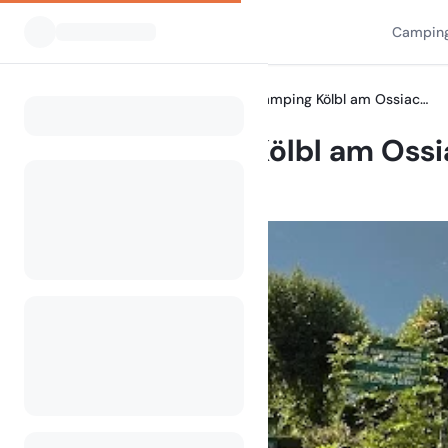
Camping
Alle Campingplätze
Seecamping Kölbl am Ossiacher See
Home
Seecamping Kölbl am Ossi
Ostriach 106, 9570 Ostriach