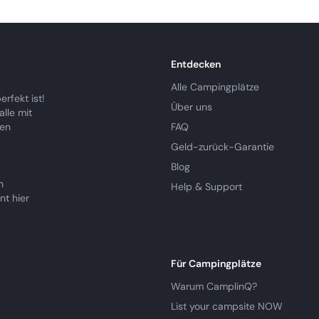
Entdecken
Alle Campingplätze
rfekt ist!
Über uns
lle mit
ren
FAQ
Geld-zurück-Garantie
Blog
n
Help & Support
nt hier
Für Campingplätze
Warum CamplinQ?
List your campsite NOW