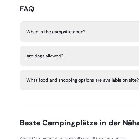
FAQ
When is the campsite open?
Seecamping Kölbl is open from May to October.
Are dogs allowed?
No. The campsite is a dog-free campsite.
What food and shopping options are available on site?
There is a restaurant on site, a street food wagon, a br
kiosk with self-service machines. A small supermarket 
Beste Campingplätze in der Näh
Keine Campingplätze innerhalb von 30 km gefunden.