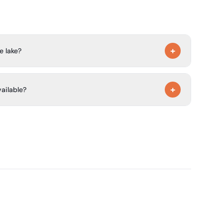
+
e lake?
irectly on the Ossiacher See and offers direct lake
+
vailable?
s with showers and toilets, family cabins, a children’s
a barrier-free cabin, a dishwashing room, and in the
 machine room.