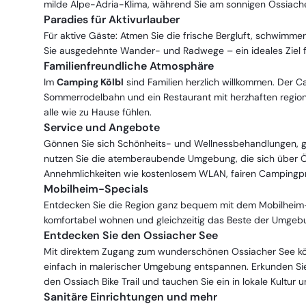
milde Alpe-Adria-Klima, während Sie am sonnigen Ossiache
Paradies für Aktivurlauber
Für aktive Gäste: Atmen Sie die frische Bergluft, schwimmen
Sie ausgedehnte Wander- und Radwege – ein ideales Ziel f
Familienfreundliche Atmosphäre
Im
Camping Kölbl
sind Familien herzlich willkommen. Der Ca
Sommerrodelbahn und ein Restaurant mit herzhaften regio
alle wie zu Hause fühlen.
Service und Angebote
Gönnen Sie sich Schönheits- und Wellnessbehandlungen, 
nutzen Sie die atemberaubende Umgebung, die sich über Öste
Annehmlichkeiten wie kostenlosem WLAN, fairen Campingpre
Mobilheim-Specials
Entdecken Sie die Region ganz bequem mit dem Mobilheim-Spe
komfortabel wohnen und gleichzeitig das Beste der Umgeb
Entdecken Sie den Ossiacher See
Mit direktem Zugang zum wunderschönen Ossiacher See kö
einfach in malerischer Umgebung entspannen. Erkunden Sie 
den Ossiach Bike Trail und tauchen Sie ein in lokale Kultur
Sanitäre Einrichtungen und mehr