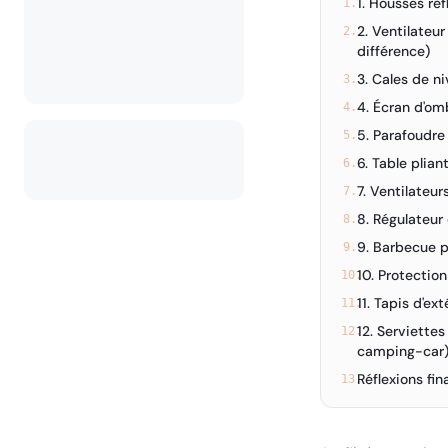
1. Housses ré
1.
2. Ventilateur
2.
différence)
3. Cales de n
3.
4. Écran d'om
4.
5. Parafoudre
5.
6. Table plia
6.
7. Ventilateu
7.
8. Régulateur
8.
9. Barbecue p
9.
10. Protection
10.
11. Tapis d'ext
11.
12. Serviette
12.
camping-car
Réflexions fi
13.