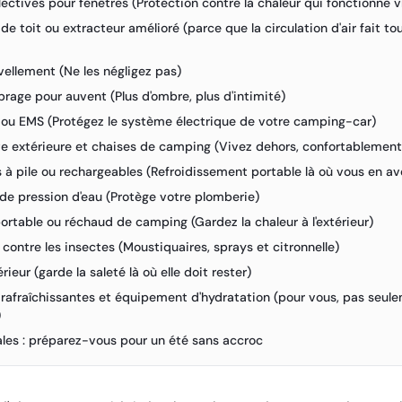
flectives pour fenêtres (Protection contre la chaleur qui fonctionne 
 de toit ou extracteur amélioré (parce que la circulation d'air fait tou
ivellement (Ne les négligez pas)
brage pour auvent (Plus d'ombre, plus d'intimité)
 ou EMS (Protégez le système électrique de votre camping-car)
nte extérieure et chaises de camping (Vivez dehors, confortablement
rs à pile ou rechargeables (Refroidissement portable là où vous en a
 de pression d'eau (Protège votre plomberie)
ortable ou réchaud de camping (Gardez la chaleur à l'extérieur)
 contre les insectes (Moustiquaires, sprays et citronnelle)
érieur (garde la saleté là où elle doit rester)
s rafraîchissantes et équipement d'hydratation (pour vous, pas seul
)
nales : préparez-vous pour un été sans accroc