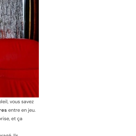
leil, vous savez
res
entre en jeu.
rise, et ça
ragé. Ils