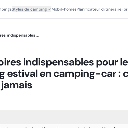
mpings
Styles de camping
Mobil-homes
Planificateur d'itinéraire
For
Accessoires indispensables pour le camping estival en camping-car : ce que je n'oublie jamais
ires indispensables pour le
 estival en camping-car : c
e jamais