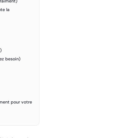
vraiment)
te la
)
vez besoin)
ement pour votre