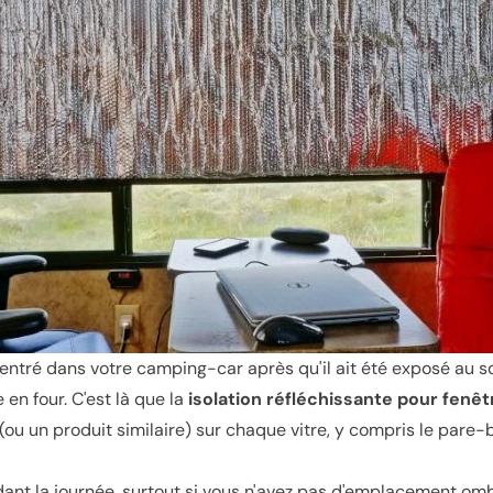
 entré dans votre camping-car après qu'il ait été exposé au so
 en four. C'est là que la
isolation réfléchissante pour fenêt
x (ou un produit similaire) sur chaque vitre, y compris le pare-b
dant la journée, surtout si vous n'avez pas d'emplacement omb