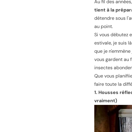
Au fil des années
tient à la prépar
détendre sous l'a
au point.
Si vous débutez 
estivale, je suis l
que je n'emmène j
vous gardent au f
insectes abonden
Que vous planifi
faire toute la diff
1. Housses réfle
vraiment)