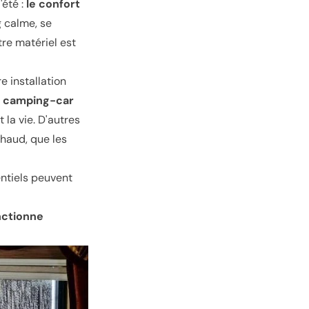
'été :
le confort
g calme, se
tre matériel est
 installation
r camping-car
la vie. D'autres
chaud, que les
ntiels peuvent
nctionne