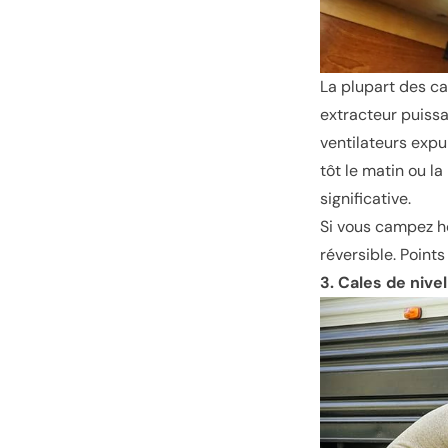
La plupart des c
extracteur puiss
ventilateurs expul
tôt le matin ou l
significative.
Si vous campez ho
réversible. Point
3. Cales de nive