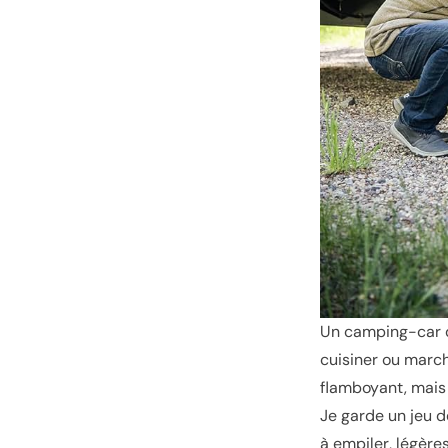
Un camping-car d
cuisiner ou march
flamboyant, mais c
Je garde un jeu 
à empiler, légère