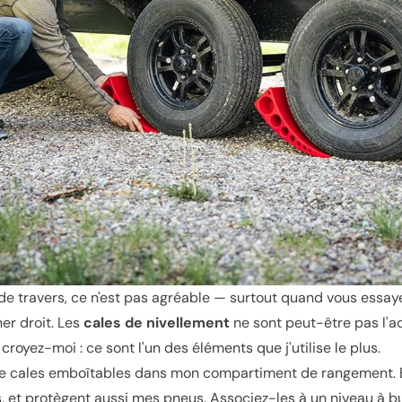
e travers, ce n'est pas agréable — surtout quand vous essay
er droit. Les
cales de nivellement
ne sont peut-être pas l'ac
royez-moi : ce sont l'un des éléments que j'utilise le plus.
de cales emboîtables dans mon compartiment de rangement. El
s, et protègent aussi mes pneus. Associez-les à un niveau à bu