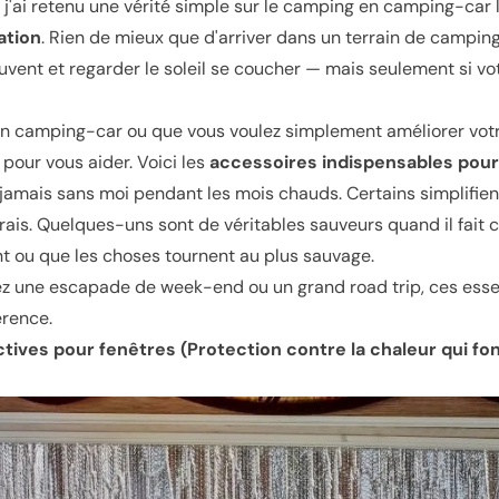
, j'ai retenu une vérité simple sur le camping en camping-car l
ation
. Rien de mieux que d'arriver dans un terrain de campin
uvent et regarder le soleil se coucher — mais seulement si vo
en camping-car ou que vous voulez simplement améliorer votre
à pour vous aider. Voici les
accessoires indispensables pou
amais sans moi pendant les mois chauds. Certains simplifient 
rais. Quelques-uns sont de véritables sauveurs quand il fait 
t ou que les choses tournent au plus sauvage.
iez une escapade de week-end ou un grand road trip, ces esse
érence.
ctives pour fenêtres (Protection contre la chaleur qui fo