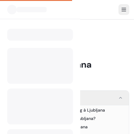
Blog
Camping à Ljubljana
Home
BLOG
Camping à Ljubljana
1 July 2024
Contents
Découvrez le charme du camping à Ljubljana
1.
Pourquoi choisir le camping à Ljubljana?
2.
Les meilleurs campings de Ljubljana
3.