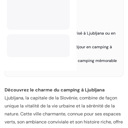
Explorez Ljubljana
4.
Sites naturels
›
Sites culturels et historiques
›
Explorez les environs
›
Le camping sauvage est-il autorisé à Ljubljana ou en
5.
Slovénie ?
Sites incontournables lors d'un séjour en camping à
6.
Ljubljana
Conseils pour une expérience de camping mémorable
7.
Conclusion
8.
Découvrez le charme du camping à Ljubljana
Ljubljana, la capitale de la Slovénie, combine de façon
unique la vitalité de la vie urbaine et la sérénité de la
nature. Cette ville charmante, connue pour ses espaces
verts, son ambiance conviviale et son histoire riche, offre