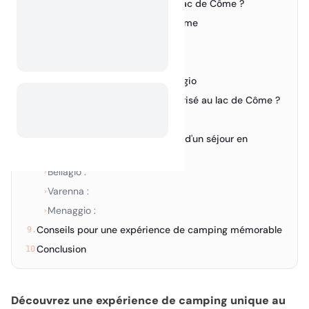
Pourquoi choisir le camping au lac de Côme ?
2.
Meilleurs campings au lac de Côme
3.
Découvrez Bellagio
4.
Découvrez la beauté de Varenna
5.
Découvrez la sérénité de Menaggio
6.
Le camping sauvage est-il autorisé au lac de Côme ?
7.
Camping sauvage en Italie :
›
Sites incontournables à voir lors d'un séjour en
8.
camping autour du lac de Côme
Bellagio :
›
Varenna :
›
Menaggio :
›
Conseils pour une expérience de camping mémorable
9.
Conclusion
10.
Découvrez une expérience de camping unique au