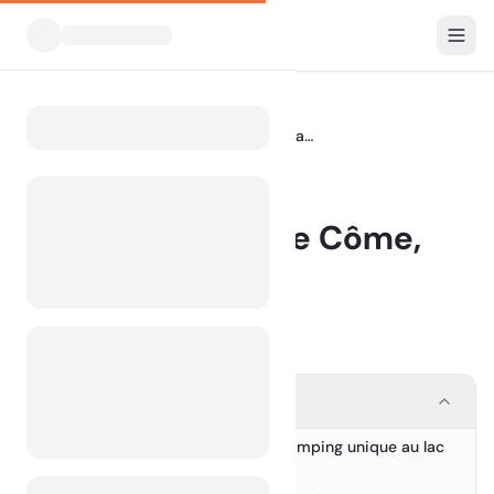
Blog
Camping au lac de Côme, Italie
Home
BLOG
Camping au lac de Côme,
Italie
31 July 2024
Contents
Découvrez une expérience de camping unique au lac
1.
de Côme