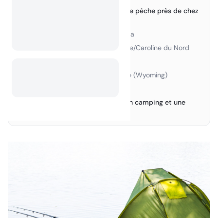
Meilleurs spots de camping et de pêche près de chez
2.
moi (ou près de chez vous)
1. Lake Tahoe, Californie/Nevada
›
2. Smoky Mountains, Tennessee/Caroline du Nord
›
3. Key West, Floride
›
4. Parc national de Yellowstone (Wyoming)
›
5. Lac Flathead (Montana)
›
Enfin et surtout : conseils pour un camping et une
3.
sortie de pêche réussis