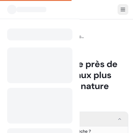
Blog
Camping et pêche près de chez moi : accro aux plus beaux coins de la nature
Home
BLOG
Camping et pêche près de
chez moi : accro aux plus
beaux coins de la nature
16 October 2024
Contents
Pourquoi associer camping et pêche ?
1.