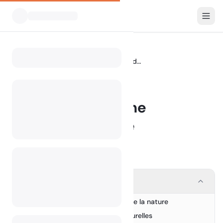
Blog
Camping Istra : Une escapade sereine
Home
BLOG
Camping Istra : Une
escapade sereine
27 February 2024
Contents
S'immerger dans la symphonie de la nature
1.
Trésors cachés et richesses culturelles
2.