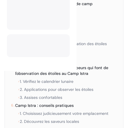
Délices culinaires autour du feu de camp
3.
Nuits d'observation des étoiles
4.
Pluies d'étoiles filantes
›
Danse planétaire
›
La splendeur de la Voie lactée
›
Améliorer l'expérience d'observation des étoiles
›
Aventures au télescope
›
Photographie nocturne
›
Conseils pratiques pour les campeurs qui font de
5.
l'observation des étoiles au Camp Istra
1. Vérifiez le calendrier lunaire
›
2. Applications pour observer les étoiles
›
3. Assises confortables
›
Camp Istra : conseils pratiques
6.
1. Choisissez judicieusement votre emplacement
›
2. Découvrez les saveurs locales
›