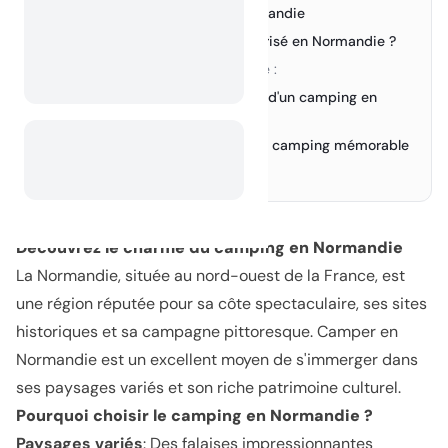
Les meilleurs campings en Normandie
3.
Le camping sauvage est-il autorisé en Normandie ?
4.
Le camping sauvage en France :
›
Sites incontournables à voir lors d'un camping en
5.
Normandie
Conseils pour une expérience de camping mémorable
6.
Conclusion
7.
Découvrez le charme du camping en Normandie
La Normandie, située au nord-ouest de la France, est
une région réputée pour sa côte spectaculaire, ses sites
historiques et sa campagne pittoresque. Camper en
Normandie est un excellent moyen de s'immerger dans
ses paysages variés et son riche patrimoine culturel.
Pourquoi choisir le camping en Normandie ?
Paysages variés
: Des falaises impressionnantes