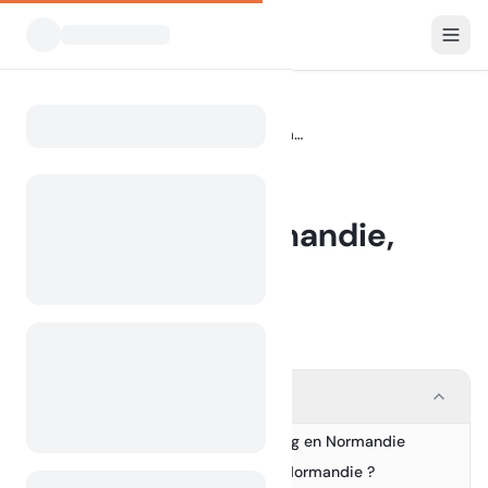
Blog
Camping en Normandie, France
Home
BLOG
Camping en Normandie,
France
2 September 2024
Contents
Découvrez le charme du camping en Normandie
1.
Pourquoi choisir le camping en Normandie ?
2.