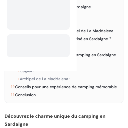
Plus d'excellents campings en Sardaigne
4.
Explorez Alghero
5.
Découvrez la beauté de Cagliari
6.
Découvrez la sérénité de l'archipel de La Maddalena
7.
Le camping sauvage est-il autorisé en Sardaigne ?
8.
Camping sauvage en Italie :
›
Sites incontournables lors d'un camping en Sardaigne
9.
Alghero :
›
Cagliari :
›
Archipel de La Maddalena :
›
Conseils pour une expérience de camping mémorable
10.
Conclusion
11.
Découvrez le charme unique du camping en
Sardaigne