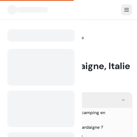
Blog
Camping en Sardaigne, Italie
Home
BLOG
Camping en Sardaigne, Italie
7 August 2024
Contents
Découvrez le charme unique du camping en
1.
Sardaigne
Pourquoi choisir le camping en Sardaigne ?
2.
Meilleurs campings en Sardaigne
3.