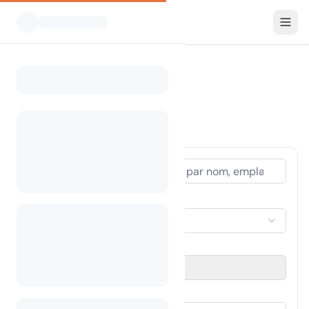
Tous les campings
Laos
Home
Camping Laos
0 camping trouvé
TYPE D'HÉBERGEMENT
Sélectionner un hébergement
PÉRIODE DE VOYAGE
Sélectionner une date
INVITÉS