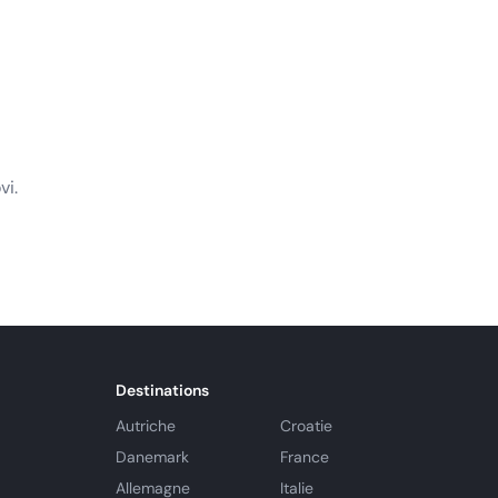
vi.
Destinations
Autriche
Croatie
Danemark
France
Allemagne
Italie