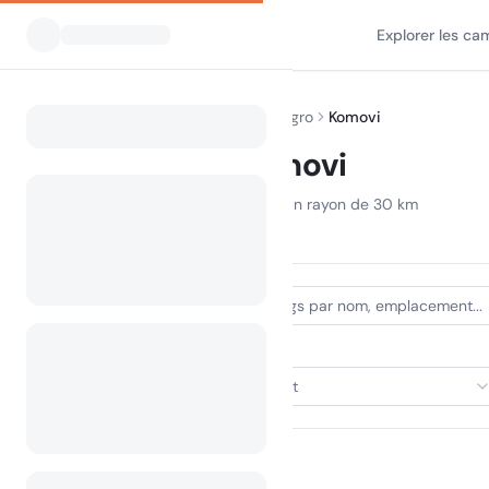
Explorer les ca
Tous les campings
Monténégro
Komovi
Home
Camping Komovi
Affichage des campings dans un rayon de 30 km
0 camping trouvé
TYPE D'HÉBERGEMENT
Sélectionner un hébergement