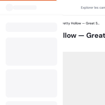
Explorer les ca
Tous les campings
#39 Pretty Hollow — Great Smoky Mountains National Park
Home
#39 Pretty Hollow — Grea
NC