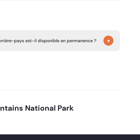
+
arrière-pays est-il disponible en permanence ?
rmeture temporaire pour maintenance, donc le traitement
s être disponible.
tains National Park