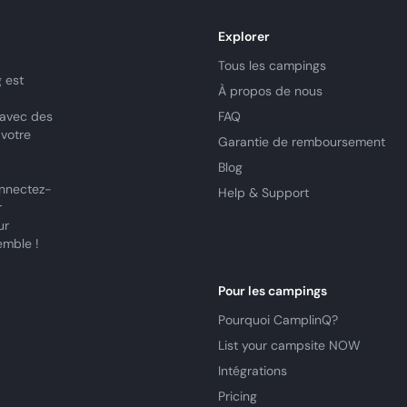
Explorer
Tous les campings
 est
À propos de nous
 avec des
FAQ
 votre
Garantie de remboursement
Blog
nnectez-
Help & Support
r
ur
emble !
Pour les campings
Pourquoi CamplinQ?
List your campsite NOW
Intégrations
Pricing