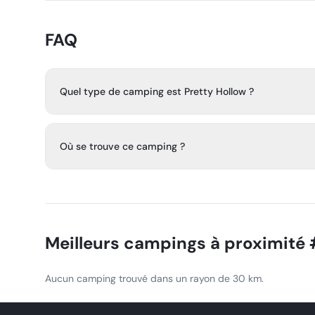
FAQ
Quel type de camping est Pretty Hollow ?
Pretty Hollow est une zone de camping en arrière-pays 
Great Smoky Mountains, gérée par le système de permis 
Où se trouve ce camping ?
Il se trouve dans le parc national des Great Smoky Moun
Meilleurs campings à proximité
Aucun camping trouvé dans un rayon de 30 km.