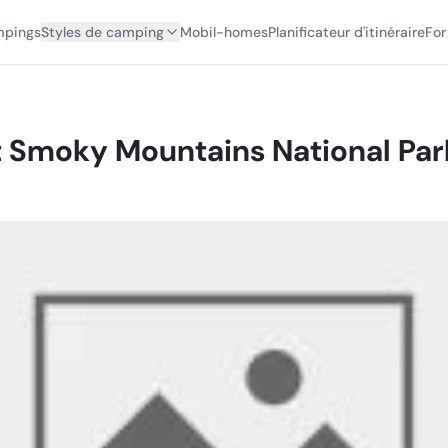
mpings
Styles de camping
Mobil-homes
Planificateur d'itinéraire
For
t Smoky Mountains National Par