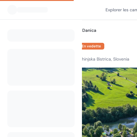
Explorer les ca
Tous les campings
Camp Danica
Home
Camp Danica
En vedette
Triglavska cesta 60, 4264 Bohinjska Bistrica, Slovenia