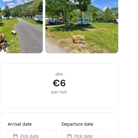
dès
€
6
par nuit