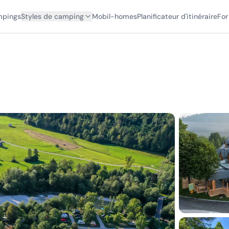
mpings
Styles de camping
Mobil-homes
Planificateur d'itinéraire
For