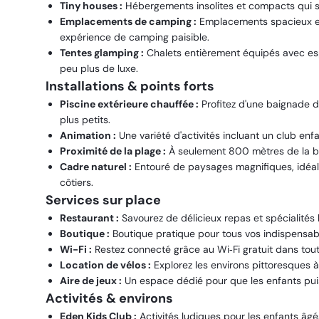
Tiny houses :
Hébergements insolites et compacts qui s
Emplacements de camping :
Emplacements spacieux et
expérience de camping paisible.
Tentes glamping :
Chalets entièrement équipés avec esp
peu plus de luxe.
Installations & points forts
Piscine extérieure chauffée :
Profitez d'une baignade d
plus petits.
Animation :
Une variété d'activités incluant un club enfa
Proximité de la plage :
À seulement 800 mètres de la bel
Cadre naturel :
Entouré de paysages magnifiques, idéal 
côtiers.
Services sur place
Restaurant :
Savourez de délicieux repas et spécialités 
Boutique :
Boutique pratique pour tous vos indispensab
Wi-Fi :
Restez connecté grâce au Wi‑Fi gratuit dans tout
Location de vélos :
Explorez les environs pittoresques à
Aire de jeux :
Un espace dédié pour que les enfants puis
Activités & environs
Eden Kids Club :
Activités ludiques pour les enfants âg