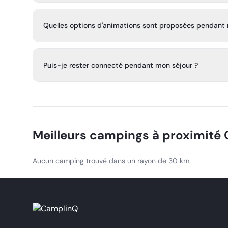
Oui, nous avons l'Eden Kids Club qui propose des anima
12 ans, des balades à poney en été et divers tournois spo
Quelles options d'animations sont proposées pendant 
Nous proposons un large choix d'animations : concerts fa
thème et tournois dans différents sports.
Puis-je rester connecté pendant mon séjour ?
Oui, nous offrons du Wi‑Fi gratuit sur l'ensemble du ca
rester connecté pendant votre séjour.
Meilleurs campings à proximité
Aucun camping trouvé dans un rayon de 30 km.