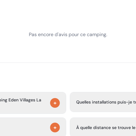
Pas encore d'avis pour ce camping.
ing Eden Villages La
Quelles installations puis-je
+
Le camping dispose d'une pisc
-homes, mini-maisons,
pour les essentiels du camping,
+
lamping avec espace extérieur
À quelle distance se trouve l
d'une aire de jeux pour enfant