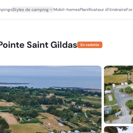
mpings
Styles de camping
Mobil-homes
Planificateur d'itinéraire
For
ointe Saint Gildas
En vedette