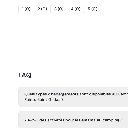
1
(
0
)
2
(
0
)
3
(
0
)
4
(
0
)
5
(
0
)
FAQ
Quels types d'hébergements sont disponibles au Camp
Pointe Saint Gildas ?
Nous proposons plusieurs types d'hébergement : mobil
emplacements pour tentes ou caravanes et tentes de g
Y a-t-il des activités pour les enfants au camping ?
privatif.