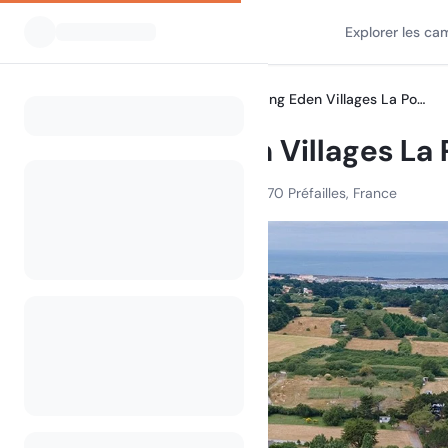
Explorer les ca
Tous les campings
Camping Eden Villages La Pointe Saint Gildas
Home
Camping Eden Villages La P
Chem. du Port aux Ânes, 44770 Préfailles, France