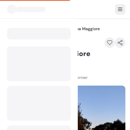
Tous les campings
Camping Vigna Maggiore
Home
Camping Vigna Maggiore
En vedette
T40 - D157, 20113 Olmeto, France
100
+
vues au cours du mois dernier