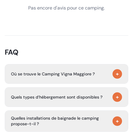
Pas encore d'avis pour ce camping.
FAQ
+
Où se trouve le Camping Vigna Maggiore ?
Le camping est situé à Olmeto, dans le sud de la Corse,
+
dans le golfe du Valinco, à quelques minutes de
Quels types d’hébergement sont disponibles ?
Propriano et à proximité de la mer Méditerranée.
Vigna Maggiore propose des emplacements ombragés
Quelles installations de baignade le camping
dans le maquis, ainsi que des bungalows modernes et
+
propose-t-il ?
spacieux et des lodges de style glamping.