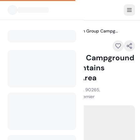
Tous les campings
Circle X Ranch Group Campground — Santa Monica Mountains National Recreation Area
Home
Circle X Ranch Group Campground
— Santa Monica Mountains
National Recreation Area
12896 Yerba Buena Road, Malibu, CA 90265,
100
+
vues au cours du mois dernier