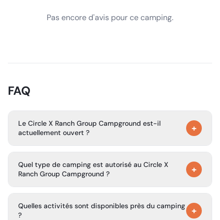
Pas encore d'avis pour ce camping.
FAQ
Le Circle X Ranch Group Campground est-il
+
actuellement ouvert ?
Non. Le camping est fermé jusqu’à nouvel ordre, et
Quel type de camping est autorisé au Circle X
aucune date de réouverture n’est estimée.
+
Ranch Group Campground ?
Seul le camping sous tente est autorisé sur ce site.
Quelles activités sont disponibles près du camping
+
?