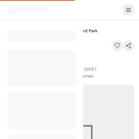
Tous les campings
Edward Medard Park
Home
Edward Medard Park
6140 Turkey Creek Rd., Plant City, FL 33567,
100
+
vues au cours du mois dernier