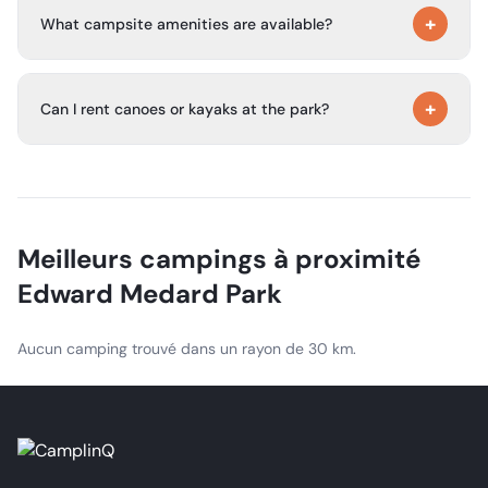
boardwalk, a playground, and an observation platform.
+
RV and tent camping.
What campsite amenities are available?
All campsites have a picnic table, electricity, a fire ring,
+
and water. Public restrooms with showers and an RV
Can I rent canoes or kayaks at the park?
dump station are also available.
Yes. Canoes and kayaks can be rented on site at the
park’s entry station.
Meilleurs campings à proximité
Edward Medard Park
Aucun camping trouvé dans un rayon de 30 km.