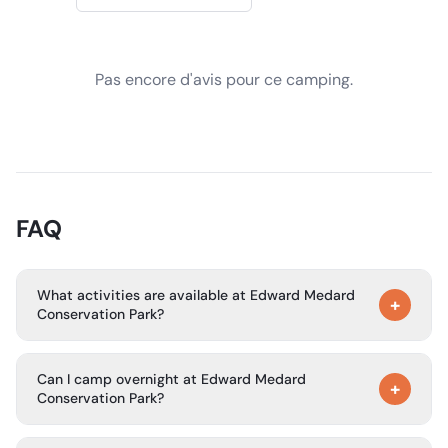
Pas encore d'avis pour ce camping.
FAQ
What activities are available at Edward Medard
+
Conservation Park?
The park’s main attractions include a 700-acre reservoir
Can I camp overnight at Edward Medard
for canoeing, boating, and fishing. It also has a 3-mile trail
+
Conservation Park?
for hiking, equestrian use, and bird watching, plus a disc
golf course, beach volleyball court, picnic shelters, a
Yes. The park has 43 campsites that accommodate both