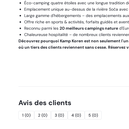
Éco-camping quatre étoiles avec une longue tradition d
Emplacement unique au-dessus de la rivière Soča avec d
Large gamme d'hébergements – des emplacements aux c
Offre riche en sports & activités, forfaits guidés et avent
Reconnu parmi les
20 meilleurs campings nature
d'Eur
Chaleureuse hospitalité – de nombreux clients revienne
Découvrez pourquoi Kamp Koren est non seulement l'un d
où un tiers des clients reviennent sans cesse. Réservez vo
Avis des clients
1
(
0
)
2
(
0
)
3
(
0
)
4
(
0
)
5
(
0
)