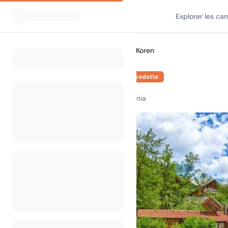
Explorer les ca
Tous les campings
Kamp Koren
Home
Kamp Koren
En vedette
Ladra 1B, 5222 Kobarid, Slovenia