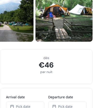
dès
€
46
par nuit