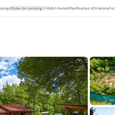
mpings
Styles de camping
Mobil-homes
Planificateur d'itinéraire
For