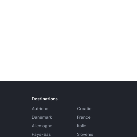
parmi les 20 meilleurs campings nature d'Europe par
ant son engagement envers le tourisme durable et des
ur les visiteurs.
Destinations
Autriche
Croatie
Danemark
France
Allemagne
Italie
Pays-Bas
Slovénie