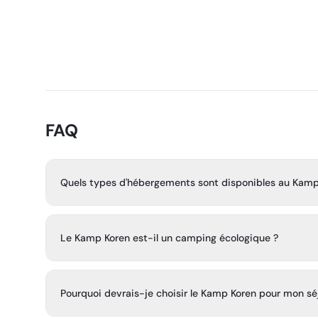
FAQ
Quels types d'hébergements sont disponibles au Kamp
Le Kamp Koren propose une variété d'hébergements, 
spacieux pour tentes, camping-cars et caravanes, des c
Le Kamp Koren est-il un camping écologique ?
en bois naturel, et des maisons de glamping luxueuses.
Oui, le Kamp Koren est le premier éco-camp certifié en S
écologique européen (Eko Marjetica) et proposant des p
Pourquoi devrais-je choisir le Kamp Koren pour mon s
fermes locales ainsi que des installations durables.