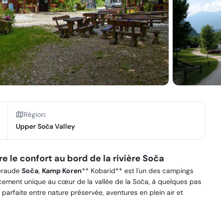
Région
:
Upper Soča Valley
 le confort au bord de la rivière Soča
meraude
Soča
,
Kamp Koren
** Kobarid** est l'un des campings
cement unique au cœur de la vallée de la Soča, à quelques pas
parfaite entre nature préservée, aventures en plein air et