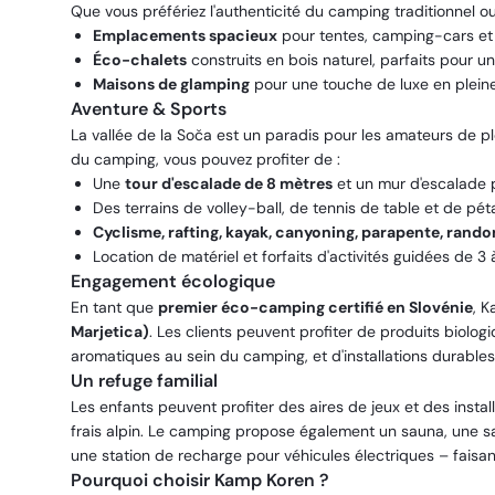
Que vous préfériez l'authenticité du camping traditionnel o
Emplacements spacieux
pour tentes, camping-cars et
Éco-chalets
construits en bois naturel, parfaits pour un
Maisons de glamping
pour une touche de luxe en pleine
Aventure & Sports
La vallée de la Soča est un paradis pour les amateurs de p
du camping, vous pouvez profiter de :
Une
tour d'escalade de 8 mètres
et un mur d'escalade 
Des terrains de volley-ball, de tennis de table et de pé
Cyclisme, rafting, kayak, canyoning, parapente, rand
Location de matériel et forfaits d'activités guidées de 3 à
Engagement écologique
En tant que
premier éco-camping certifié en Slovénie
, K
Marjetica)
. Les clients peuvent profiter de produits biolog
aromatiques au sein du camping, et d'installations durable
Un refuge familial
Les enfants peuvent profiter des aires de jeux et des instal
frais alpin. Le camping propose également un sauna, une sal
une station de recharge pour véhicules électriques – faisant
Pourquoi choisir Kamp Koren ?