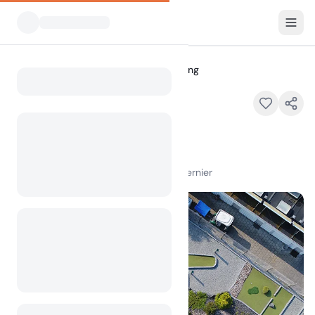
Tous les campings
Krusaa camping
Home
Krusaa camping
Aabenraavej , 6340 Krus , Denmark
100
+
vues au cours du mois dernier