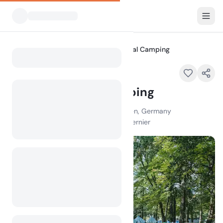
Tous les campings
Munich Central Camping
Home
Munich Central Camping
Zentralländstraße 49, 81379 München, Germany
100
+
vues au cours du mois dernier