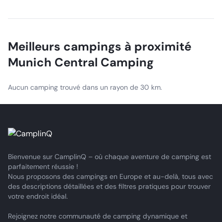
It attracts visitors from many backgrounds who enjoy
exploring new places, food, and Munich beer. During
Oktoberfest, the atmosphere is lively.
Meilleurs campings à proximité
Munich Central Camping
Aucun camping trouvé dans un rayon de 30 km.
Bienvenue sur CamplinQ – où chaque aventure de camping est
parfaitement réussie !
Nous proposons des campings en Europe et au-delà, tous avec
des descriptions détaillées et des filtres pratiques pour trouver
votre endroit idéal.
Rejoignez notre communauté de camping dynamique et