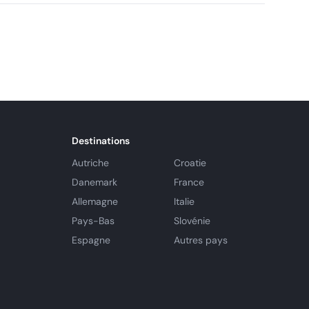
Destinations
Autriche
Croatie
Danemark
France
Allemagne
Italie
Pays-Bas
Slovénie
Espagne
Autres pays