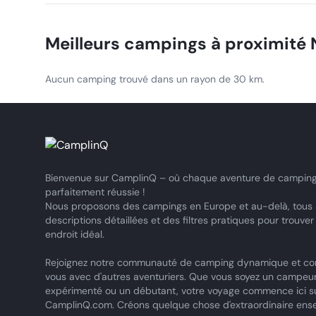
from beaches, the spa, and restaurants.
Meilleurs campings à proximité
Aucun camping trouvé dans un rayon de 30 km.
Bienvenue sur CamplinQ – où chaque aventure de camping
parfaitement réussie !
Nous proposons des campings en Europe et au-delà, tous
descriptions détaillées et des filtres pratiques pour trouver
endroit idéal.
Rejoignez notre communauté de camping dynamique et co
vous avec d'autres aventuriers. Que vous soyez un campeu
expérimenté ou un débutant, votre voyage commence ici s
CamplinQ.com. Créons quelque chose d'extraordinaire ens