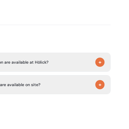
+
are available at Hölick?
n chalets, Minichalets, Tipi glamping tents, and Sky
+
 are available on site?
cilities, a jacuzzi, pools, saunas, restaurants, and
olf, walks, runs, and other outdoor experiences.