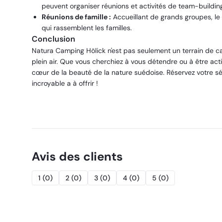
peuvent organiser réunions et activités de team-buildin
Réunions de famille :
Accueillant de grands groupes, le
qui rassemblent les familles.
Conclusion
Natura Camping Hölick n'est pas seulement un terrain de cam
plein air. Que vous cherchiez à vous détendre ou à être act
cœur de la beauté de la nature suédoise. Réservez votre s
incroyable a à offrir !
Avis des clients
1
(
0
)
2
(
0
)
3
(
0
)
4
(
0
)
5
(
0
)