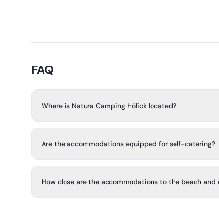
FAQ
Where is Natura Camping Hölick located?
It is located on the southern tip of Hornslandet, about 3
Hudiksvall.
Are the accommodations equipped for self-catering?
Yes. The accommodations are fully equipped and include
How close are the accommodations to the beach and o
The accommodations are close to the sea and nature, an