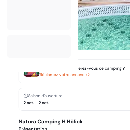
Possédez-vous ou gérez-vous ce camping ?
Réclamez votre annonce
Saison d'ouverture
2 oct.
–
2 oct.
Natura Camping H Hölick
Présentation