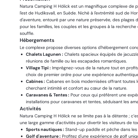
Natura Camping H Hölick est un magnifique complexe de plei
l'est de Hudiksvall, en Suède. Niché à l'extrémité sud de H
d'aventure, entouré par une nature préservée, des plages de
pour les familles, les couples et les groupes à la recherch
souffle.
Hébergements
Le complexe propose diverses options d'hébergement conçue
Chalets Lagunen :
Chalets spacieux équipés de jacuzzis 
réunions de famille ou les escapades romantiques.
Village Tipi :
Imprégnez-vous de la nature tout en profitant
choix de premier ordre pour une expérience authentique 
Cabines :
Cabanes en bois modernisées offrant toutes le
cherchant intimité et confort au cœur de la nature.
Caravanes & Tentes :
Pour ceux qui préfèrent une expér
installations pour caravanes et tentes, séduisant les amat
Activités
Natura Camping H Hölick ne se limite pas à la détente ; c’e
une large gamme d'activités pour divertir les visiteurs de to
Sports nautiques :
Stand-up paddle et pêche dans les l
Golf d'aventure :
Profitez d'une expérience de golf uniq