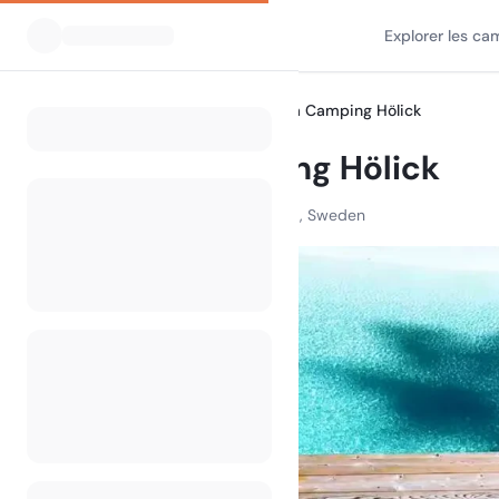
Explorer les ca
Tous les campings
Natura Camping Hölick
Home
Natura Camping Hölick
Arnöviken , 82493 Hudiksvall , Sweden