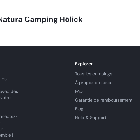
Natura Camping Hölick
Explorer
Tous les campings
 est
À propos de nous
 avec des
FAQ
 votre
Garantie de remboursement
Blog
nnectez-
Help & Support
r
ur
emble !