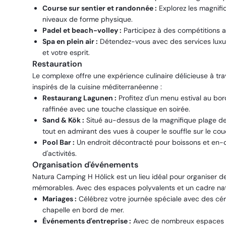
Course sur sentier et randonnée :
Explorez les magnifi
niveaux de forme physique.
Padel et beach-volley :
Participez à des compétitions a
Spa en plein air :
Détendez-vous avec des services luxueu
et votre esprit.
Restauration
Le complexe offre une expérience culinaire délicieuse à tra
inspirés de la cuisine méditerranéenne :
Restaurang Lagunen :
Profitez d'un menu estival au bor
raffinée avec une touche classique en soirée.
Sand & Kök :
Situé au-dessus de la magnifique plage de 
tout en admirant des vues à couper le souffle sur le couc
Pool Bar :
Un endroit décontracté pour boissons et en-c
d'activités.
Organisation d'événements
Natura Camping H Hölick est un lieu idéal pour organiser d
mémorables. Avec des espaces polyvalents et un cadre natu
Mariages :
Célébrez votre journée spéciale avec des cér
chapelle en bord de mer.
Événements d'entreprise :
Avec de nombreux espaces pri