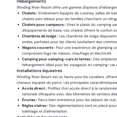
Hébergements
Winding River Resort offre une gamme d'options d'hébergem
Chalets :
Entièrement équipés de cuisines, salles de ba
chalets sont idéaux pour les familles cherchant un refug
Chalets pour campeurs :
Vivez le plaisir du camping sa
d'équipements de base, ces chalets offrent le confort en 
Chambres de lodge :
Les chambres de lodge disposent to
ondes, parfaites pour les clients souhaitant des commod
Wagons couverts :
Pour une expérience de glamping uni
comprenant linge de maison, chauffage et électricité.
Camping pour camping-cars et tentes :
Des emplaceme
hébergement idéal pour les voyageurs en camping-car e
Installations équestres
Winding River Resort est un havre pour les cavaliers, off
chevaux équipés de parcs. Les principales caractéristiques
Accès direct :
Profitez d'un accès direct à la randonné
nationale d'Arapaho avec des kilomètres de sentiers dés
Écuries :
Parcs bien entretenus pour les séjours de nuit, 
Règles claires :
Des réglementations sont en place pour g
toilettage et d'alimentation.