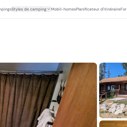
mpings
Styles de camping
Mobil-homes
Planificateur d'itinéraire
For