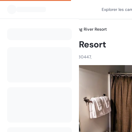
Explorer les ca
Tous les campings
Winding River Resort
Home
Winding River Resort
1447 Rt 491, Grand Lake, CO 80447,