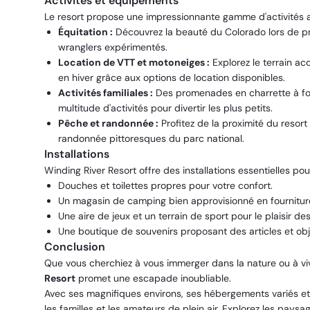
Activités et équipements
Le resort propose une impressionnante gamme d'activités a
Équitation :
Découvrez la beauté du Colorado lors de p
wranglers expérimentés.
Location de VTT et motoneiges :
Explorez le terrain ac
en hiver grâce aux options de location disponibles.
Activités familiales :
Des promenades en charrette à foin
multitude d'activités pour divertir les plus petits.
Pêche et randonnée :
Profitez de la proximité du resor
randonnée pittoresques du parc national.
Installations
Winding River Resort offre des installations essentielles p
Douches et toilettes propres pour votre confort.
Un magasin de camping bien approvisionné en fourniture
Une aire de jeux et un terrain de sport pour le plaisir de
Une boutique de souvenirs proposant des articles et obj
Conclusion
Que vous cherchiez à vous immerger dans la nature ou à vi
Resort
promet une escapade inoubliable.
Avec ses magnifiques environs, ses hébergements variés et 
les familles et les amateurs de plein air. Explorez les pay