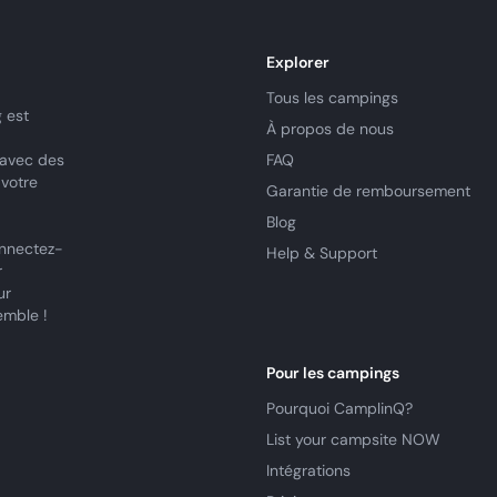
Explorer
Tous les campings
 est
À propos de nous
 avec des
FAQ
 votre
Garantie de remboursement
Blog
nnectez-
Help & Support
r
ur
emble !
Pour les campings
Pourquoi CamplinQ?
List your campsite NOW
Intégrations