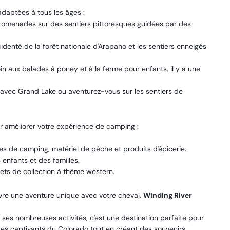
daptées à tous les âges :
romenades sur des sentiers pittoresques guidées par des
cidenté de la forêt nationale d'Arapaho et les sentiers enneigés
 aux balades à poney et à la ferme pour enfants, il y a une
t avec Grand Lake ou aventurez-vous sur les sentiers de
our améliorer votre expérience de camping :
s de camping, matériel de pêche et produits d'épicerie.
s enfants et des familles.
ets de collection à thème western.
vre une aventure unique avec votre cheval,
Winding River
ses nombreuses activités, c'est une destination parfaite pour
sages captivants du Colorado tout en créant des souvenirs