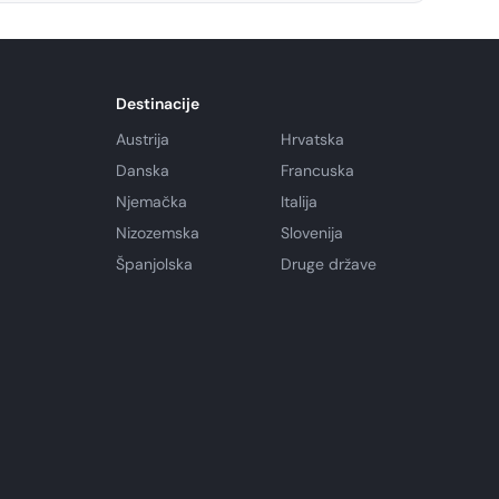
Destinacije
Austrija
Hrvatska
Danska
Francuska
Njemačka
Italija
Nizozemska
Slovenija
Španjolska
Druge države