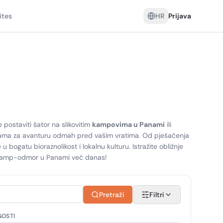
ites
HR
Prijava
postaviti šator na slikovitim
kampovima u Panami
ili
ilikama za avanturu odmah pred vašim vratima. Od pješačenja
bogatu bioraznolikost i lokalnu kulturu. Istražite obližnje
voj kamp-odmor u Panami već danas!
Pretraži
Filtri
GOSTI