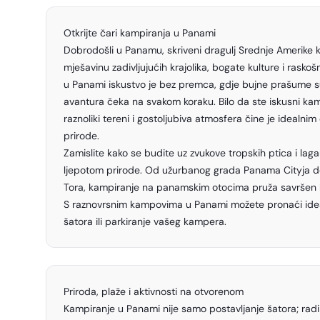
Otkrijte čari kampiranja u Panami
Dobrodošli u Panamu, skriveni dragulj Srednje Amerike k
mješavinu zadivljujućih krajolika, bogate kulture i raskoš
u Panami iskustvo je bez premca, gdje bujne prašume s
avantura čeka na svakom koraku. Bilo da ste iskusni kamp
raznoliki tereni i gostoljubiva atmosfera čine je idealnim
prirode.
Zamislite kako se budite uz zvukove tropskih ptica i laga
ljepotom prirode. Od užurbanog grada Panama Cityja d
Tora, kampiranje na panamskim otocima pruža savršen 
S raznovrsnim kampovima u Panami možete pronaći idea
šatora ili parkiranje vašeg kampera.
Priroda, plaže i aktivnosti na otvorenom
Kampiranje u Panami nije samo postavljanje šatora; radi 