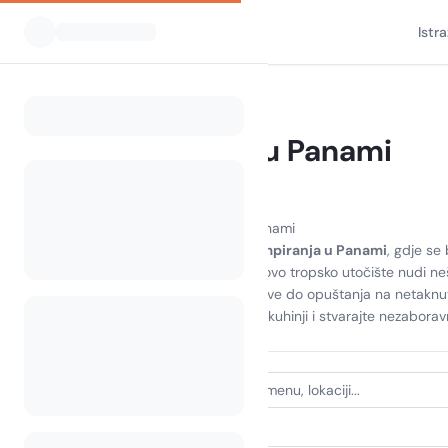
Istr
Svi kampovi
Panama
Home
Kampiranje u Panami
9 kampova pronađeno
Otkrijte radost kampiranja u Panami
Doživite zadivljujuću ljepotu
kampiranja u Panami
, gdje se
uživati u udobnosti glampinga, ovo tropsko utočište nudi n
kroz živopisne nacionalne parkove do opuštanja na netakn
atrakcije, prepustite se ukusnoj kuhinji i stvarajte nezabo
VRSTA SMJEŠTAJA