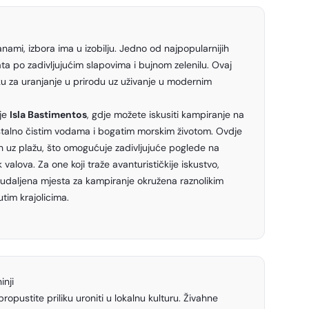
anami, izbora ima u izobilju. Jedno od najpopularnijih
ata po zadivljujućim slapovima i bujnom zelenilu. Ovaj
ku za uranjanje u prirodu uz uživanje u modernim
 je
Isla Bastimentos
, gdje možete iskusiti kampiranje na
ristalno čistim vodama i bogatim morskim životom. Ovdje
 uz plažu, što omogućuje zadivljujuće poglede na
 valova. Za one koji traže avanturističkije iskustvo,
udaljena mjesta za kampiranje okružena raznolikim
utim krajolicima.
inji
opustite priliku uroniti u lokalnu kulturu. Živahne