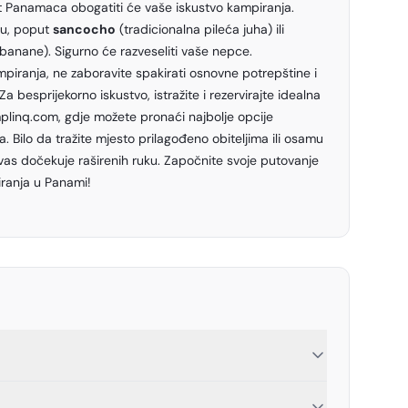
ost Panamaca obogatiti će vaše iskustvo kampiranja.
ju, poput
sancocho
(tradicionalna pileća juha) ili
banane). Sigurno će razveseliti vaše nepce.
mpiranja, ne zaboravite spakirati osnovne potrepštine i
Za besprijekorno iskustvo, istražite i rezervirajte idealna
linq.com, gdje možete pronaći najbolje opcije
 Bilo da tražite mjesto prilagođeno obiteljima ili osamu
vas dočekuje raširenih ruku. Započnite svoje putovanje
piranja u Panami!