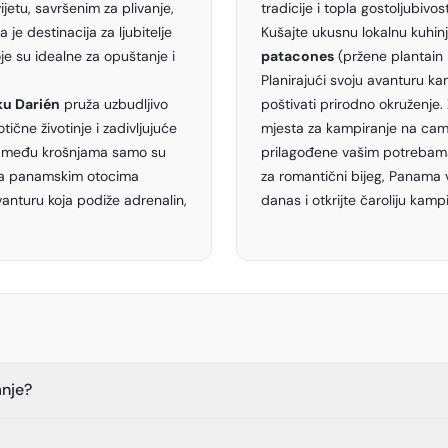
jetu, savršenim za plivanje,
tradicije i topla gostoljubiv
je destinacija za ljubitelje
Kušajte ukusnu lokalnu kuhin
je su idealne za opuštanje i
patacones
(pržene plantain 
Planirajući svoju avanturu ka
u Darién
pruža uzbudljivo
poštivati prirodno okruženje. 
ične životinje i zadivljujuće
mjesta za kampiranje na camp
li među krošnjama samo su
prilagođene vašim potrebama.
 na panamskim otocima
za romantični bijeg, Panama 
avanturu koja podiže adrenalin,
danas i otkrijte čaroliju kam
nje?