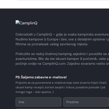
Dobrodošli u CamplinQ – gdje je svaka kampirska avantura
Nudimo kampove iz Europe i šire, sve s detaljnim opisima i 
filtrima za pronalazak vašeg savršenog mjesta.
Pridružite se našoj živahnoj kamping zajednici i povežite se 
avanturistima. Bilo da ste iskusni kamper ili početnik, vaše 
počinje ovdje na CamplinQ.com. Zajedno stvaramo nešto i
PS: Šaljemo zabavne e-mailove!
Prijavite se za povremene e-mailove koje ćete stvarno htjeti čitati:
ukusni kamp recepti, korisni savjeti i trikovi, posebne ponude i još
mnogo toga – bez spama. :)