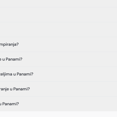
ampiranja?
ce u Panami?
teljima u Panami?
ranje u Panami?
 u Panami?