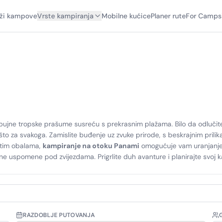
aži kampove
Vrste kampiranja
Mobilne kućice
Planer rute
For Camps
 bujne tropske prašume susreću s prekrasnim plažama. Bilo da odlučite 
ešto za svakoga. Zamislite buđenje uz zvuke prirode, s beskrajnim pr
utim obalama,
kampiranje na otoku Panami
omogućuje vam uranjanje u 
ravne uspomene pod zvijezdama. Prigrlite duh avanture i planirajte s
RAZDOBLJE PUTOVANJA