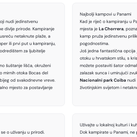
Najbolji kampovi u Panami
oji nudi jedinstvenu
Kad je riječ o kampiranju u P
ne divlje prirode. Kampiranje
mjesta je
La Chorrera
, pozn
usreću netaknute plaže, a
kamp pruža jedinstvenu prili
er ili prvi put u kampiranju,
pogodnostima.
 odredištem za ljubitelje
Još jedna fantastična opcija
otoku u hrvatskom stilu, s k
no šuštanje lišća, okruženi
možete postaviti šator odmah
o mirnih otoka Bocas del
zalazak sunca i umirujući zvuk
bijeg od svakodnevne vreve.
Nacionalni park Coiba
nudi 
lno mjesto za postavljanje
životinjskim svijetom i netakn
Uživajte u lokalnoj kulturi i kuh
se o uživanju u prirodi.
Dok kampirate u Panami, ne pr