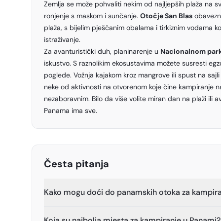
Zemlja se može pohvaliti nekim od najljepših plaža na svi
ronjenje s maskom i sunčanje.
Otočje San Blas
obavezna 
plaža, s bijelim pješčanim obalama i tirkiznim vodama ko
istraživanje.
Za avanturistički duh, planinarenje u
Nacionalnom park
iskustvo. S raznolikim ekosustavima možete susresti egzot
poglede. Vožnja kajakom kroz mangrove ili spust na saj
neke od aktivnosti na otvorenom koje čine kampiranje
nezaboravnim. Bilo da više volite miran dan na plaži ili 
Panama ima sve.
Česta pitanja
Kako mogu doći do panamskih otoka za kampira
Koja su najbolja mjesta za kampiranje u Panami?