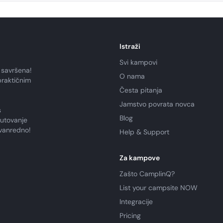
Istraži
Svi kampovi
 savršena!
O nama
praktičnim
Česta pitanja
Jamstvo povrata novca
s
Blog
putovanje
zvanredno!
Help & Support
Za kampove
Zašto CamplinQ?
List your campsite NOW
Integracije
Pricing