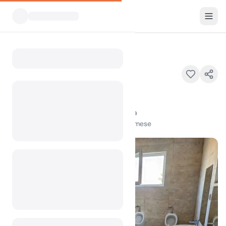
Tutti i campeggi
Camp Rastoke
Home
Camp Rastoke
Rakovačka ul. 8, 47240, Slunj, Croatia
100
+
visualizzazioni nell'ultimo mese