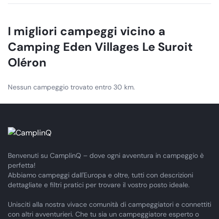
soggiorno in aprile e pacchetti speciali come l'Eden Box
per regalare ricordi.
I migliori campeggi vicino a
Camping Eden Villages Le Suroit
Oléron
Nessun campeggio trovato entro 30 km.
Benvenuti su CamplinQ – dove ogni avventura in campeggio è
perfetta!
Abbiamo campeggi dall'Europa e oltre, tutti con descrizioni
dettagliate e filtri pratici per trovare il vostro posto ideale.
Unisciti alla nostra vivace comunità di campeggiatori e connettiti
con altri avventurieri. Che tu sia un campeggiatore esperto o