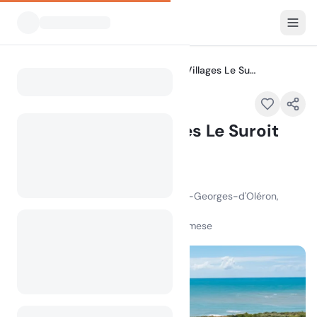
Tutti i campeggi
Camping Eden Villages Le Suroit Oléron
Home
Camping Eden Villages Le Suroit
Oléron
In evidenza
1720 Rue de Ponthezière, 17190 Saint-Georges-d'Oléron,
France
100
+
visualizzazioni nell'ultimo mese