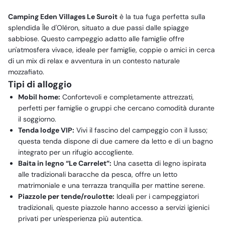
Camping Eden Villages Le Suroit
è la tua fuga perfetta sulla
splendida Île d'Oléron, situato a due passi dalle spiagge
sabbiose. Questo campeggio adatto alle famiglie offre
un'atmosfera vivace, ideale per famiglie, coppie o amici in cerca
di un mix di relax e avventura in un contesto naturale
mozzafiato.
Tipi di alloggio
Mobil home:
Confortevoli e completamente attrezzati,
perfetti per famiglie o gruppi che cercano comodità durante
il soggiorno.
Tenda lodge VIP:
Vivi il fascino del campeggio con il lusso;
questa tenda dispone di due camere da letto e di un bagno
integrato per un rifugio accogliente.
Baita in legno “Le Carrelet”:
Una casetta di legno ispirata
alle tradizionali baracche da pesca, offre un letto
matrimoniale e una terrazza tranquilla per mattine serene.
Piazzole per tende/roulotte:
Ideali per i campeggiatori
tradizionali, queste piazzole hanno accesso a servizi igienici
privati per un'esperienza più autentica.