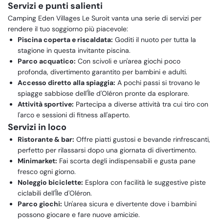
Servizi e punti salienti
Camping Eden Villages Le Suroit vanta una serie di servizi per
rendere il tuo soggiorno più piacevole:
Piscina coperta e riscaldata:
Goditi il nuoto per tutta la
stagione in questa invitante piscina.
Parco acquatico:
Con scivoli e un'area giochi poco
profonda, divertimento garantito per bambini e adulti.
Accesso diretto alla spiaggia:
A pochi passi si trovano le
spiagge sabbiose dell'Île d'Oléron pronte da esplorare.
Attività sportive:
Partecipa a diverse attività tra cui tiro con
l'arco e sessioni di fitness all'aperto.
Servizi in loco
Ristorante & bar:
Offre piatti gustosi e bevande rinfrescanti,
perfetto per rilassarsi dopo una giornata di divertimento.
Minimarket:
Fai scorta degli indispensabili e gusta pane
fresco ogni giorno.
Noleggio biciclette:
Esplora con facilità le suggestive piste
ciclabili dell'Île d'Oléron.
Parco giochi:
Un'area sicura e divertente dove i bambini
possono giocare e fare nuove amicizie.