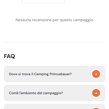
Nessuna recensione per questo campeggio.
FAQ
+
Dove si trova il Camping Primusbauer?
Il Camping Primusbauer si trova ad Abersee am
+
Wolfgangsee in Austria, direttamente sul lago
Com'è l'ambiente del campeggio?
Wolfgangsee.
Il campeggio si trova in una splendida posizione su una