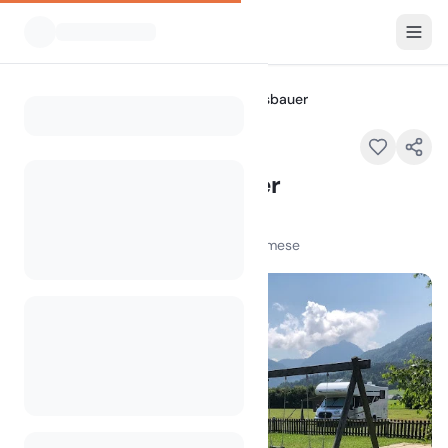
Tutti i campeggi
Camping Primusbauer
Home
Camping Primusbauer
Schwand 43, 5342 Gschwand
100
+
visualizzazioni nell'ultimo mese