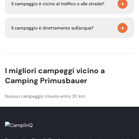
+
piccola penisola, circondato dalla natura incontaminata.
Il campeggio è vicino al traffico o alle strade?
No, si trova lontano da strade e traffico, in un tranquillo
+
ambiente naturale.
Il campeggio è direttamente sull'acqua?
Sì, il campeggio si trova direttamente sul Wolfgangsee.
I migliori campeggi vicino a
Camping Primusbauer
Nessun campeggio trovato entro 30 km.