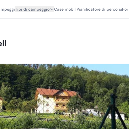
campeggi
Tipi di campeggio
Case mobili
Pianificatore di percorsi
For
ll