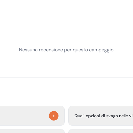
Nessuna recensione per questo campeggio.
+
Quali opzioni di svago nelle 
to dell'Alta Austria, sul
Il sito indica opzioni turistic