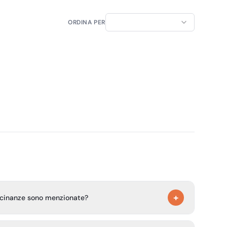
ORDINA PER
+
vicinanze sono menzionate?
he e ricreative nelle vicinanze come Camping - Freibad,