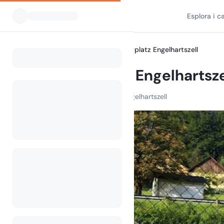
Esplora i 
Tutti i campeggi
Campingplatz Engelhartszell
Home
Campingplatz Engelhartsze
Nibelungen Str. 113, 4090 Engelhartszell