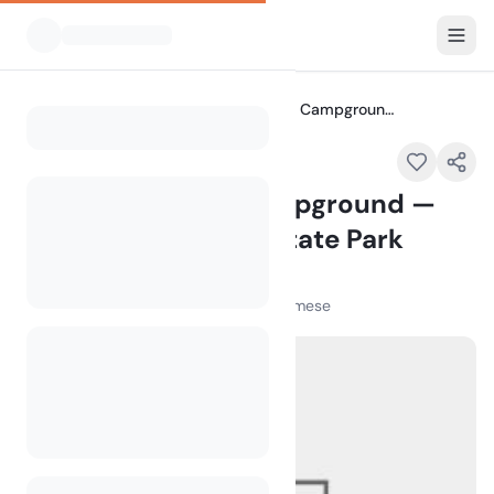
Tutti i campeggi
Deschutes River Campground — The Cove Palisades State Park
Home
Deschutes River Campground —
The Cove Palisades State Park
7300 Jordan Rd, Culver, OR 97734,
100
+
visualizzazioni nell'ultimo mese