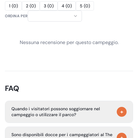
1
(
0
)
2
(
0
)
3
(
0
)
4
(
0
)
5
(
0
)
ORDINA PER
Nessuna recensione per questo campeggio.
FAQ
Quando i visitatori possono soggiornare nel
+
campeggio o utilizzare il parco?
La maggior parte dei parchi indica gli orari all’ingresso. I
Sono disponibili docce per i campeggiatori al The
parchi ad accesso giornaliero sono generalmente aperti
+