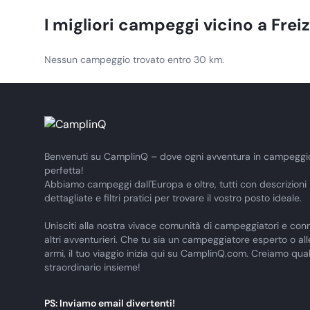
I migliori campeggi vicino a
Frei
Nessun campeggio trovato entro 30 km.
Benvenuti su CamplinQ – dove ogni avventura in campeggi
perfetta!
Abbiamo campeggi dall'Europa e oltre, tutti con descrizioni
dettagliate e filtri pratici per trovare il vostro posto ideale.
Unisciti alla nostra vivace comunità di campeggiatori e conn
altri avventurieri. Che tu sia un campeggiatore esperto o al
armi, il tuo viaggio inizia qui su CamplinQ.com. Creiamo qua
straordinario insieme!
PS: Inviamo email divertenti!