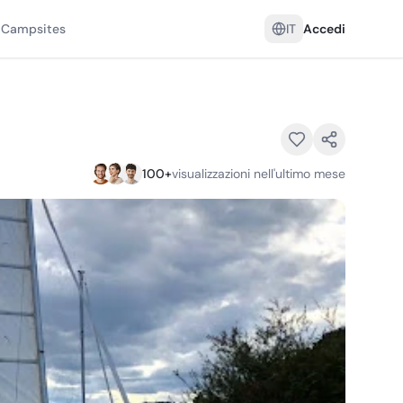
 Campsites
IT
Accedi
100
+
visualizzazioni nell'ultimo mese