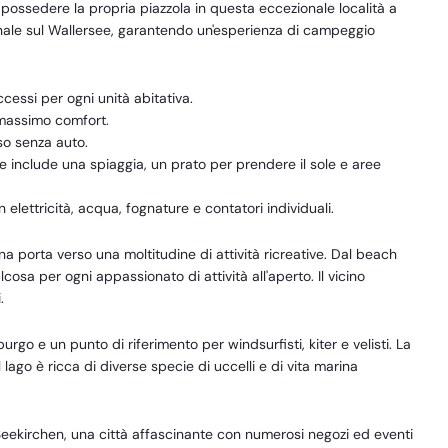
ossedere la propria piazzola in questa eccezionale località a
sonale sul Wallersee, garantendo un'esperienza di campeggio
ccessi per ogni unità abitativa.
 massimo comfort.
so senza auto.
 include una spiaggia, un prato per prendere il sole e aree
lettricità, acqua, fognature e contatori individuali.
porta verso una moltitudine di attività ricreative. Dal beach
cosa per ogni appassionato di attività all'aperto. Il vicino
.
burgo e un punto di riferimento per windsurfisti, kiter e velisti. La
ago è ricca di diverse specie di uccelli e di vita marina
eekirchen, una città affascinante con numerosi negozi ed eventi