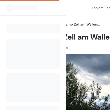
Esplora i 
Tutti i campeggi
Freizeitcamp Zell am Wallersee
Home
Freizeitcamp Zell am Wall
5201 Seekirchen am Wallersee