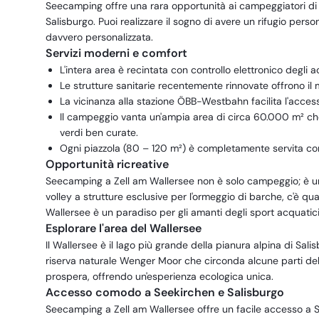
Seecamping offre una rara opportunità ai campeggiatori di p
Salisburgo. Puoi realizzare il sogno di avere un rifugio per
davvero personalizzata.
Servizi moderni e comfort
L'intera area è recintata con controllo elettronico degli a
Le strutture sanitarie recentemente rinnovate offrono il
La vicinanza alla stazione ÖBB-Westbahn facilita l'acces
Il campeggio vanta un'ampia area di circa 60.000 m² che
verdi ben curate.
Ogni piazzola (80 – 120 m²) è completamente servita con e
Opportunità ricreative
Seecamping a Zell am Wallersee non è solo campeggio; è una 
volley a strutture esclusive per l'ormeggio di barche, c'è qual
Wallersee è un paradiso per gli amanti degli sport acquatici
Esplorare l'area del Wallersee
Il Wallersee è il lago più grande della pianura alpina di Salis
riserva naturale Wenger Moor che circonda alcune parti del l
prospera, offrendo un'esperienza ecologica unica.
Accesso comodo a Seekirchen e Salisburgo
Seecamping a Zell am Wallersee offre un facile accesso a S