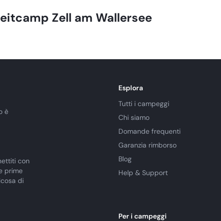
zeitcamp Zell am Wallersee
Esplora
Tutti i campeggi
o è
Chi siamo
Domande frequenti
Garanzia rimborso
Blog
ettiti con
le prime
Help & Support
lcosa di
Per i campeggi