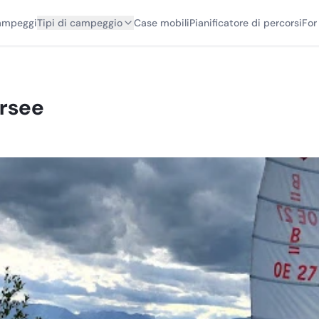
campeggi
Tipi di campeggio
Case mobili
Pianificatore di percorsi
For
ersee