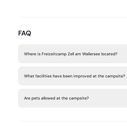
FAQ
Where is Freizeitcamp Zell am Wallersee located?
The campsite is in a scenic location directly on Lake Wal
Salzburg Lake District.
What facilities have been improved at the campsite?
The site places emphasis on infrastructure, renovated san
facilities.
Are pets allowed at the campsite?
Yes, pets are welcome at the campsite.