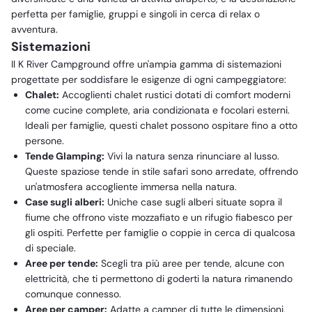
perfetta per famiglie, gruppi e singoli in cerca di relax o
avventura.
Sistemazioni
Il K River Campground offre un'ampia gamma di sistemazioni
progettate per soddisfare le esigenze di ogni campeggiatore:
Chalet:
Accoglienti chalet rustici dotati di comfort moderni
come cucine complete, aria condizionata e focolari esterni.
Ideali per famiglie, questi chalet possono ospitare fino a otto
persone.
Tende Glamping:
Vivi la natura senza rinunciare al lusso.
Queste spaziose tende in stile safari sono arredate, offrendo
un'atmosfera accogliente immersa nella natura.
Case sugli alberi:
Uniche case sugli alberi situate sopra il
fiume che offrono viste mozzafiato e un rifugio fiabesco per
gli ospiti. Perfette per famiglie o coppie in cerca di qualcosa
di speciale.
Aree per tende:
Scegli tra più aree per tende, alcune con
elettricità, che ti permettono di goderti la natura rimanendo
comunque connesso.
Aree per camper:
Adatte a camper di tutte le dimensioni,