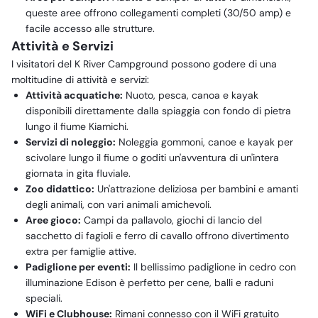
queste aree offrono collegamenti completi (30/50 amp) e
facile accesso alle strutture.
Attività e Servizi
I visitatori del K River Campground possono godere di una
moltitudine di attività e servizi:
Attività acquatiche:
Nuoto, pesca, canoa e kayak
disponibili direttamente dalla spiaggia con fondo di pietra
lungo il fiume Kiamichi.
Servizi di noleggio:
Noleggia gommoni, canoe e kayak per
scivolare lungo il fiume o goditi un'avventura di un'intera
giornata in gita fluviale.
Zoo didattico:
Un'attrazione deliziosa per bambini e amanti
degli animali, con vari animali amichevoli.
Aree gioco:
Campi da pallavolo, giochi di lancio del
sacchetto di fagioli e ferro di cavallo offrono divertimento
extra per famiglie attive.
Padiglione per eventi:
Il bellissimo padiglione in cedro con
illuminazione Edison è perfetto per cene, balli e raduni
speciali.
WiFi e Clubhouse:
Rimani connesso con il WiFi gratuito