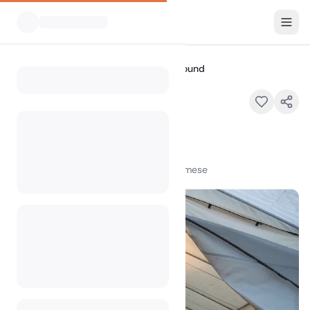
Tutti i campeggi
K River Campground
Home
K River Campground
Moyers, OK 74557,
100
+
visualizzazioni nell'ultimo mese