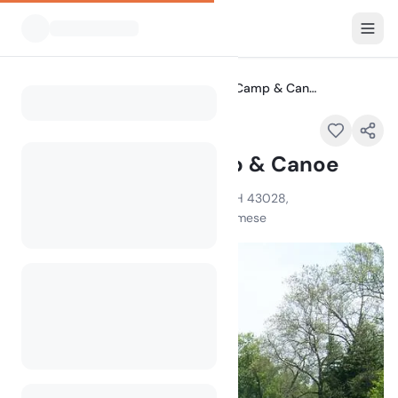
Tutti i campeggi
Kokosing Valley Camp & Canoe
Home
Kokosing Valley Camp & Canoe
25860 Coshocton Road, Howard, OH 43028,
100
+
visualizzazioni nell'ultimo mese