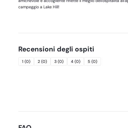
amichevole e accogliente riflette il meglio dell'ospitalità all'
campeggio a Lake Hill!
Recensioni degli ospiti
1
(
0
)
2
(
0
)
3
(
0
)
4
(
0
)
5
(
0
)
FAQ