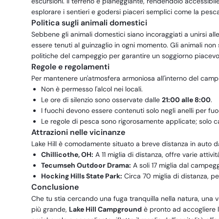
escursioni. Il terreno è pianeggiante, rendendolo accessibile
esplorare i sentieri e godersi piaceri semplici come la pesca
Politica sugli animali domestici
Sebbene gli animali domestici siano incoraggiati a unirsi all
essere tenuti al guinzaglio in ogni momento. Gli animali non 
politiche del campeggio per garantire un soggiorno piacevole 
Regole e regolamenti
Per mantenere un'atmosfera armoniosa all'interno del campe
Non è permesso l'alcol nei locali.
Le ore di silenzio sono osservate dalle
21:00 alle 8:00
.
I fuochi devono essere contenuti solo negli anelli per fuoc
Le regole di pesca sono rigorosamente applicate; solo 
Attrazioni nelle vicinanze
Lake Hill è comodamente situato a breve distanza in auto da v
Chillicothe, OH:
A 11 miglia di distanza, offre varie attivit
Tecumseh Outdoor Drama:
A soli 17 miglia dal campeg
Hocking Hills State Park:
Circa 70 miglia di distanza, pe
Conclusione
Che tu stia cercando una fuga tranquilla nella natura, una
più grande,
Lake Hill Campground
è pronto ad accogliere l