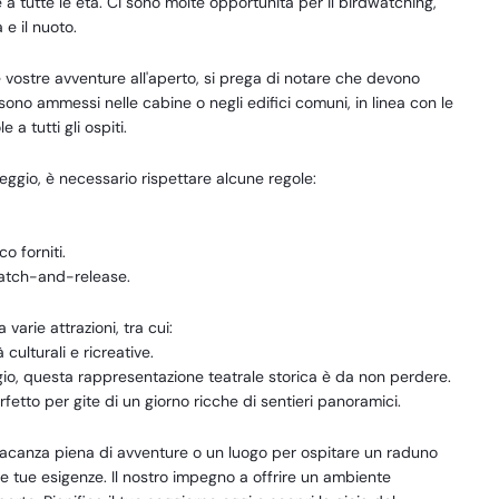
 a tutte le età. Ci sono molte opportunità per il birdwatching,
 e il nuoto.
e vostre avventure all'aperto, si prega di notare che devono
sono ammessi nelle cabine o negli edifici comuni, in linea con le
a tutti gli ospiti.
ggio, è necessario rispettare alcune regole:
o forniti.
catch-and-release.
arie attrazioni, tra cui:
à culturali e ricreative.
gio, questa rappresentazione teatrale storica è da non perdere.
rfetto per gite di un giorno ricche di sentieri panoramici.
 vacanza piena di avventure o un luogo per ospitare un raduno
e tue esigenze. Il nostro impegno a offrire un ambiente