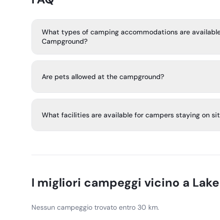
What types of camping accommodations are available 
Campground?
Lake Hill Campground offers deluxe and basic cabins, mo
sites, and a 26-guest bunkhouse.
Are pets allowed at the campground?
Pets are allowed at the campground but must be leashe
are not allowed in deluxe cabins, the bunkhouse, restro
What facilities are available for campers staying on si
beach area.
The campground includes a shower house/bathrooms, a
house, a pavilion for gatherings, and a dump station. So
and the campground also has a private lake and boat re
I migliori campeggi vicino a
Lake
Nessun campeggio trovato entro 30 km.