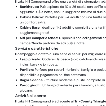
Il Lake Hill Campground offre una varietà di sistemazioni ad
Bunkhouse:
Può ospitare da 10 a 26 ospiti, con tariffe 
aggiuntivi 10$ a notte, con un soggiorno minimo di due no
Cabine Deluxe:
Perfette per 1-4 adulti con una tariffa s
un comfort extra.
Cabine Base:
Ideali per 1-2 adulti, disponibili a una tari
soggiornano gratis!
Siti per camper e tende:
Disponibili con collegamenti com
camper/tenda partono da soli 36$ a notte.
Servizi e caratteristiche
Il campeggio è dotato di una serie di servizi per migliorare i
Lago privato:
Godetevi la pesca (solo catch-and-release
inclusi kayak e jon boats.
Pavillon:
Perfetto per raduni, riunioni di famiglia o potluc
disponibile a pagamento nei fine settimana.
Bagni e docce:
Strutture moderne e pulite, complete di
Parco giochi:
Un luogo divertente per i bambini, situato 
giocano.
Attività all'aperto
Il Lake Hill Campground è adiacente al
Tri-County Triangle 