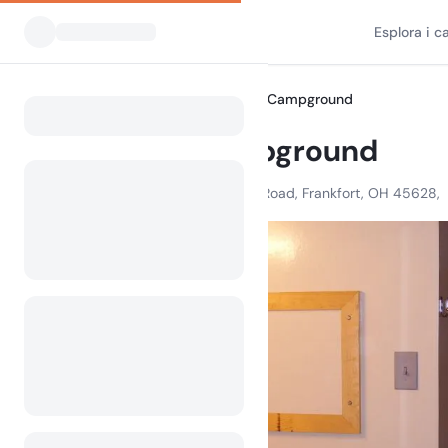
Esplora i 
Tutti i campeggi
Lake Hill Campground
Home
Lake Hill Campground
2466 N. Musselman Station Road, Frankfort, OH 45628,