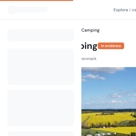
Esplora i 
Tutti i campeggi
Løgballe Camping
Home
Løgballe Camping
In evidenza
Løgballevej 12, 7140 Stouby, Denmark