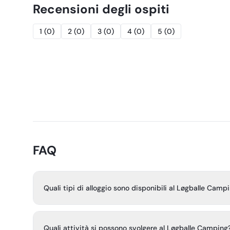
Recensioni degli ospiti
1
(
0
)
2
(
0
)
3
(
0
)
4
(
0
)
5
(
0
)
FAQ
Quali tipi di alloggio sono disponibili al Løgballe Camp
Il Løgballe Camping offre diverse soluzioni abitative, tra
cabine, bungalow e case mobili, adatte a gruppi di varie
Quali attività si possono svolgere al Løgballe Camping