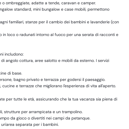
te o ombreggiate, adatte a tende, caravan e camper.
ungalow standard, mini bungalow e case mobili, permettono
i familiari, stanze per il cambio dei bambini e lavanderie (con
in loco o radunati intorno al fuoco per una serata di racconti e
oni includono:
di angolo cottura, aree salotto e mobili da esterno. I servizi
cine di base.
ersone, bagno privato e terrazza per godersi il paesaggio.
ucine e terrazze che migliorano l'esperienza di vita all'aperto.
te per tutte le età, assicurando che la tua vacanza sia piena di
i, strutture per arrampicata e un trampolino.
campo da gioco o divertiti nei campi da petanque.
n un'area separata per i bambini.