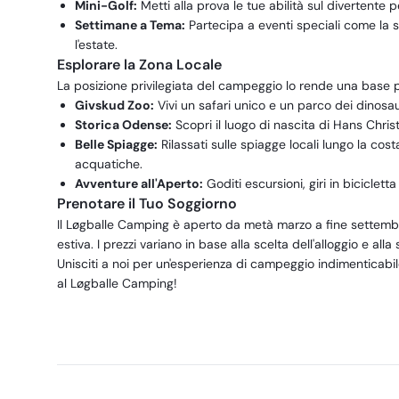
Mini-Golf:
Metti alla prova le tue abilità sul divertente 
Settimane a Tema:
Partecipa a eventi speciali come la 
l'estate.
Esplorare la Zona Locale
La posizione privilegiata del campeggio lo rende una base pe
Givskud Zoo:
Vivi un safari unico e un parco dei dinosa
Storica Odense:
Scopri il luogo di nascita di Hans Christ
Belle Spiagge:
Rilassati sulle spiagge locali lungo la cost
acquatiche.
Avventure all'Aperto:
Goditi escursioni, giri in biciclett
Prenotare il Tuo Soggiorno
Il Løgballe Camping è aperto da metà marzo a fine settembre
estiva. I prezzi variano in base alla scelta dell'alloggio e al
Unisciti a noi per un'esperienza di campeggio indimenticabile,
al Løgballe Camping!