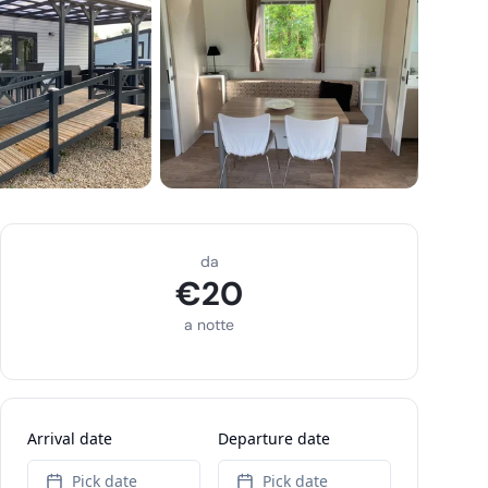
da
€
20
a notte