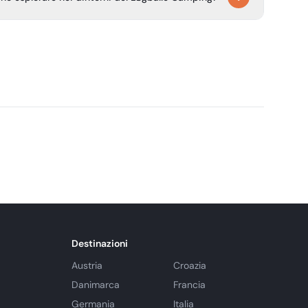
di Givskud, la storica Odense, belle spiagge lungo la
vità all'aperto come escursioni e ciclismo.
Destinazioni
Austria
Croazia
Danimarca
Francia
Germania
Italia