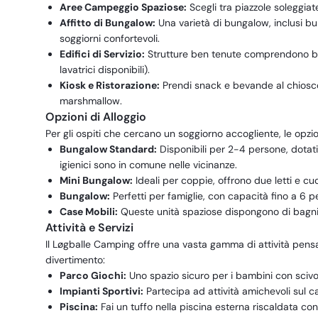
Aree Campeggio Spaziose:
Scegli tra piazzole soleggia
Affitto di Bungalow:
Una varietà di bungalow, inclusi b
soggiorni confortevoli.
Edifici di Servizio:
Strutture ben tenute comprendono bagn
lavatrici disponibili).
Kiosk e Ristorazione:
Prendi snack e bevande al chiosco 
marshmallow.
Opzioni di Alloggio
Per gli ospiti che cercano un soggiorno accogliente, le opzi
Bungalow Standard:
Disponibili per 2-4 persone, dotati 
igienici sono in comune nelle vicinanze.
Mini Bungalow:
Ideali per coppie, offrono due letti e cu
Bungalow:
Perfetti per famiglie, con capacità fino a 6 p
Case Mobili:
Queste unità spaziose dispongono di bagni, c
Attività e Servizi
Il Løgballe Camping offre una vasta gamma di attività pensa
divertimento:
Parco Giochi:
Uno spazio sicuro per i bambini con scivol
Impianti Sportivi:
Partecipa ad attività amichevoli sul 
Piscina:
Fai un tuffo nella piscina esterna riscaldata co