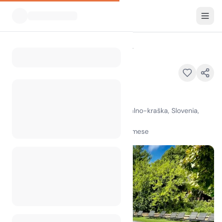
Tutti i campeggi
L.Stile Glamping
Home
L.Stile Glamping
L.Stile Glamping, Lucan 7, Lucija, Obalno-kraška, Slovenia,
6320
100
+
visualizzazioni nell'ultimo mese