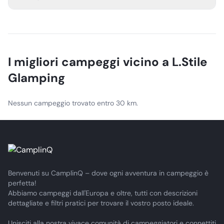
Guests can also enjoy surrounding views and pick
organic fruit and vegetables from the farm.
Nearby activities include hiking, swimming, ping-pong,
horseback riding, sea swimming, and mountain biking.
The area is also presented as a peaceful place for nature
and relaxation.
I migliori campeggi vicino a
L.Stile
Glamping
Nessun campeggio trovato entro 30 km.
Benvenuti su CamplinQ – dove ogni avventura in campeggio è
perfetta!
Abbiamo campeggi dall'Europa e oltre, tutti con descrizioni
dettagliate e filtri pratici per trovare il vostro posto ideale.
Unisciti alla nostra vivace comunità di campeggiatori e connettiti