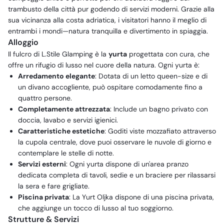
trambusto della città pur godendo di servizi moderni. Grazie alla
sua vicinanza alla costa adriatica, i visitatori hanno il meglio di
entrambi i mondi—natura tranquilla e divertimento in spiaggia.
Alloggio
Il fulcro di L.Stile Glamping è la
yurta
progettata con cura, che
offre un rifugio di lusso nel cuore della natura. Ogni yurta è:
Arredamento elegante
: Dotata di un letto queen-size e di
un divano accogliente, può ospitare comodamente fino a
quattro persone.
Completamente attrezzata
: Include un bagno privato con
doccia, lavabo e servizi igienici.
Caratteristiche estetiche
: Goditi viste mozzafiato attraverso
la cupola centrale, dove puoi osservare le nuvole di giorno e
contemplare le stelle di notte.
Servizi esterni
: Ogni yurta dispone di un'area pranzo
dedicata completa di tavoli, sedie e un braciere per rilassarsi
la sera e fare grigliate.
Piscina privata
: La Yurt Oljka dispone di una piscina privata,
che aggiunge un tocco di lusso al tuo soggiorno.
Strutture & Servizi