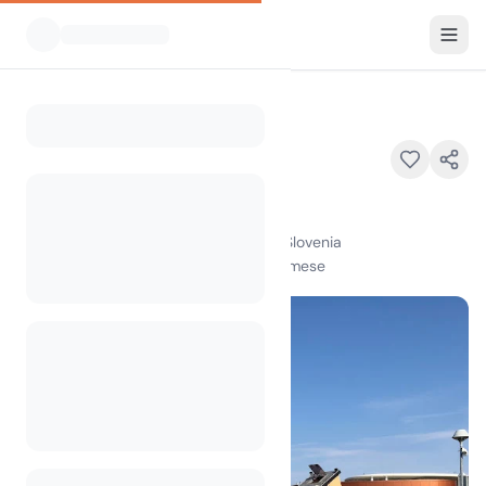
Tutti i campeggi
PZA Koper
Home
PZA Koper
Sermin, 6000 Koper - Capodistria, Slovenia
100
+
visualizzazioni nell'ultimo mese