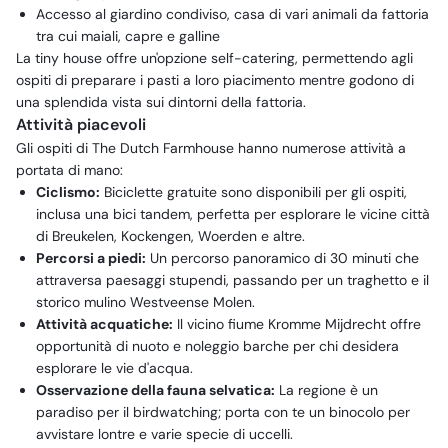
Accesso al giardino condiviso, casa di vari animali da fattoria
tra cui maiali, capre e galline
La tiny house offre un'opzione self-catering, permettendo agli
ospiti di preparare i pasti a loro piacimento mentre godono di
una splendida vista sui dintorni della fattoria.
Attività piacevoli
Gli ospiti di The Dutch Farmhouse hanno numerose attività a
portata di mano:
Ciclismo:
Biciclette gratuite sono disponibili per gli ospiti,
inclusa una bici tandem, perfetta per esplorare le vicine città
di Breukelen, Kockengen, Woerden e altre.
Percorsi a piedi:
Un percorso panoramico di 30 minuti che
attraversa paesaggi stupendi, passando per un traghetto e il
storico mulino Westveense Molen.
Attività acquatiche:
Il vicino fiume Kromme Mijdrecht offre
opportunità di nuoto e noleggio barche per chi desidera
esplorare le vie d'acqua.
Osservazione della fauna selvatica:
La regione è un
paradiso per il birdwatching; porta con te un binocolo per
avvistare lontre e varie specie di uccelli.