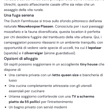
Utrecht, questo affascinante casale offre sia relax che un
assaggio della vita rurale.
Una fuga serena
The Dutch Farmhouse si trova sullo sfondo pittoresco dell'area
naturale
Nieuwkoopse Plassen
. Conosciuta per i suoi paesaggi
mozzafiato e la fauna diversificata, questa location è perfetta
per chi desidera fuggire dal trambusto della vita urbana. Qui, i
campeggiatori possono rilassarsi in un ambiente tranquillo, con
opportunità di vedere varie specie di uccelli, tra cui il
lepelaar
(spatola) e il
zilverreiger
(airone guardabuoi).
Opzioni di alloggio
Gli ospiti possono soggiornare in un accogliente
tiny house
che
dispone di:
Una camera privata con un
letto queen size
e biancheria di
lusso
Una cucina completamente attrezzata con gli utensili
essenziali per cucinare
Un'area soggiorno confortevole con una
TV a schermo
piatto da 55 pollici
per l'intrattenimento
Un bagno privato con servizi moderni