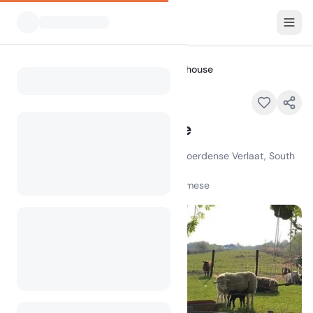
Tutti i campeggi
The Dutch Farmhouse
Home
The Dutch Farmhouse
The Dutch Farmhouse, Uitweg 20, Woerdense Verlaat, South
Holland, The Netherlands, 3652 LP
100
+
visualizzazioni nell'ultimo mese