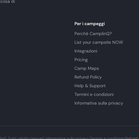
lcosa di
Per i campeggi
Perché CamplinQ?
List your campsite NOW
Integrazioni
Pricing
Camp Maps
Refund Policy
Help & Support
Termini e condizioni
Informativa sulla privacy
. Tutti i diritti riservati.
·
Informativa sulla privacy
·
Termini e condizioni
·
Refund 