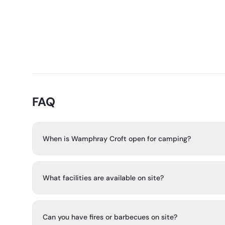
FAQ
When is Wamphray Croft open for camping?
The pop-up campsite opens from Thursday 9 July to 
What facilities are available on site?
Wamphray Croft is a back-to-basics, non-electric field 
3 portable toilets, a basic shower facility, and refuse col
Can you have fires or barbecues on site?