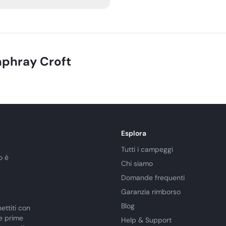
ve no trace.
phray Croft
Esplora
Tutti i campeggi
o è
Chi siamo
Domande frequenti
Garanzia rimborso
Blog
ettiti con
le prime
Help & Support