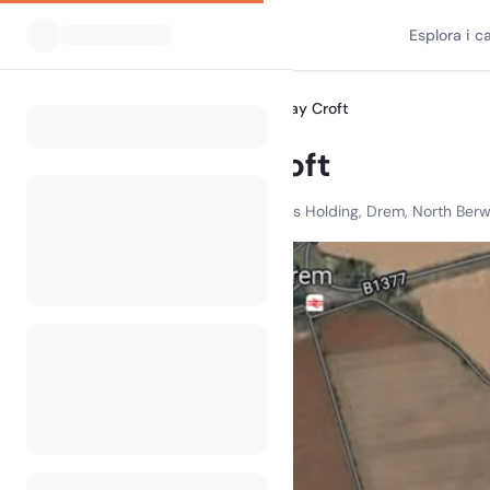
Esplora i 
Tutti i campeggi
Wamphray Croft
Home
Wamphray Croft
Wamphray Croft, 3 Newmains Holding, Drem, North Berwi