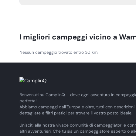
Raised barbecues are permitted, and any fire should lea
I migliori campeggi vicino a
Wam
Nessun campeggio trovato entro 30 km.
Benvenuti su CamplinQ – dove ogni avventura in campeggi
perfetta!
Abbiamo campeggi dall'Europa e oltre, tutti con descrizioni
dettagliate e filtri pratici per trovare il vostro posto ideale.
Unisciti alla nostra vivace comunità di campeggiatori e conn
altri avventurieri. Che tu sia un campeggiatore esperto o al