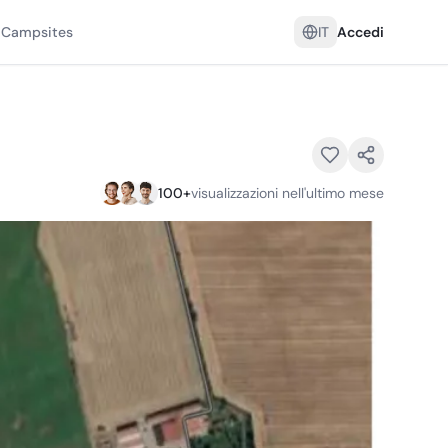
 Campsites
IT
Accedi
100
+
visualizzazioni nell'ultimo mese