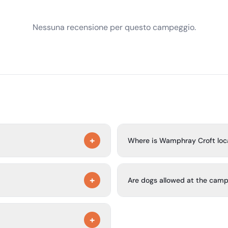
Nessuna recensione per questo campeggio.
+
Where is Wamphray Croft loc
Wednesday 5 August 2026.
It is in East Lothian countrys
+
train station is about a 10-m
Are dogs allowed at the camp
train.
site with 15 spacious pitches,
Yes, dogs are welcome, but th
+
lection.