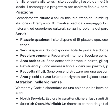
familiare legata alla terra, il sito accoglie gli ospiti da met
ideale. Il campeggio è progettato per ospitare fino a 4 pers
Posizione
Comodamente situato a soli 25 minuti di treno da Edimburg
stazione di Drem, a soli 10 minuti a piedi dal campeggio. I vi
ristoranti ed esperienze culturali, senza il problema del parc
Servizi
Piazzole spaziose:
Il sito dispone di 15 piazzole spazio
tende.
Servizi igienici:
Sono disponibili toilette portatili e docc
Focolare comune:
Radunatevi intorno al focolare comun
Area barbecue:
Sono consentiti barbecue rialzati; gli osp
Pet-friendly:
Sono ammessi fino a 2 cani per piazzola, pu
Raccolta rifiuti:
Sono presenti strutture per una gestione 
Area giochi sicura:
Un'area designata per il gioco sicuro
Attrazioni nelle vicinanze
Wamphray Croft è circondato da una splendida bellezza natura
auto:
North Berwick:
Esplora le caratteristiche affascinanti di
Scottish Open, Muirfield:
Un rinomato campo da golf si t