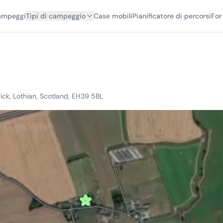
campeggi
Tipi di campeggio
Case mobili
Pianificatore di percorsi
For
ck, Lothian, Scotland, EH39 5BL