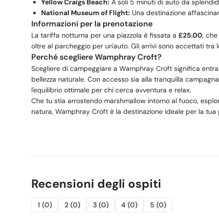
Yellow Craigs Beach:
A soli 5 minuti di auto da splendi
National Museum of Flight:
Una destinazione affascinant
Informazioni per la prenotazione
La tariffa notturna per una piazzola è fissata a
£25.00
, che
oltre al parcheggio per un'auto. Gli arrivi sono accettati tra 
Perché scegliere Wamphray Croft?
Scegliere di campeggiare a Wamphray Croft significa entrare
bellezza naturale. Con accesso sia alla tranquilla campagn
l'equilibrio ottimale per chi cerca avventura e relax.
Che tu stia arrostendo marshmallow intorno al fuoco, esplo
natura, Wamphray Croft è la destinazione ideale per la tu
Recensioni degli ospiti
1
(
0
)
2
(
0
)
3
(
0
)
4
(
0
)
5
(
0
)