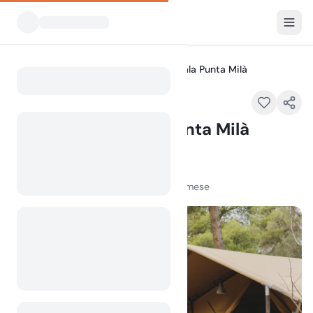
Tutti i campeggi
Wecamp L’ Escala Punta Milà
Home
Wecamp L’ Escala Punta Milà
In evidenza
Carrer del Milà, 17130 L'Escala, Spain
100
+
visualizzazioni nell'ultimo mese