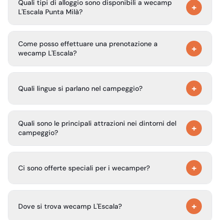
Quali tipi di alloggio sono disponibili a wecamp
+
L'Escala Punta Milà?
Offriamo una varietà di sistemazioni tra cui lodge familiari,
Come posso effettuare una prenotazione a
glamping duplex, cabin, piazzole per tende, case mobili,
+
wecamp L'Escala?
bungalow e altro ancora.
Le prenotazioni possono essere effettuate direttamente
+
tramite il pulsante «Prenota ora», dove potete controllare
Quali lingue si parlano nel campeggio?
disponibilità, prezzi e condizioni di prenotazione.
Parliamo diverse lingue tra cui spagnolo, italiano,
Quali sono le principali attrazioni nei dintorni del
catalano, inglese, francese, tedesco, olandese e
+
campeggio?
portoghese.
Tra le attrazioni vicine ci sono il Parco Naturale del
+
Montgrí, calette tranquille, spiagge dalle acque cristalline
Ci sono offerte speciali per i wecamper?
e le vie storiche di L'Escala.
Sì, offriamo sconti e offerte speciali riservate ai
+
wecamper e agli iscritti.
Dove si trova wecamp L'Escala?