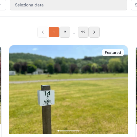
Seleziona data
S
…
1
2
22
Featured