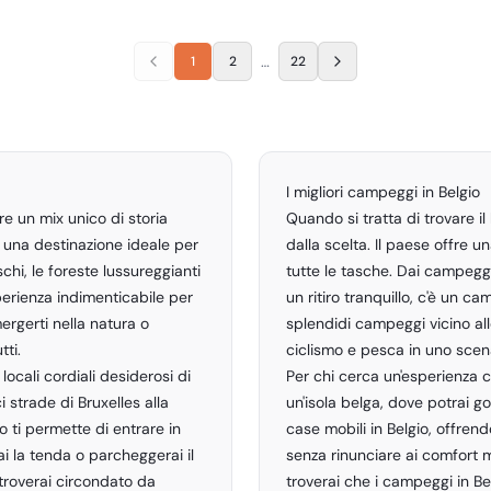
…
1
2
22
I migliori campeggi in Belgio
re un mix unico di storia
Quando si tratta di trovare il
 una destinazione ideale per
dalla scelta. Il paese offre u
chi, le foreste lussureggianti
tutte le tasche. Dai campeggi
sperienza indimenticabile per
un ritiro tranquillo, c'è un ca
mergerti nella natura o
splendidi campeggi vicino al
tti.
ciclismo e pesca in uno scen
locali cordiali desiderosi di
Per chi cerca un'esperienza c
ci strade di Bruxelles alla
un'isola belga, dove potrai go
o ti permette di entrare in
case mobili in Belgio, offre
ai la tenda o parcheggerai il
senza rinunciare ai comfort 
itroverai circondato da
troverai che i campeggi in Be