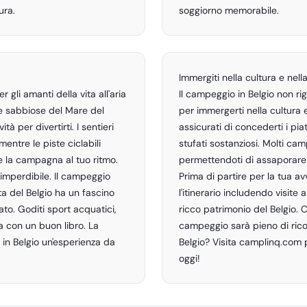
ura.
soggiorno memorabile.
Immergiti nella cultura e nell
 gli amanti della vita all'aria
Il campeggio in Belgio non rig
ge sabbiose del Mare del
per immergerti nella cultura e
tà per divertirti. I sentieri
assicurati di concederti i piat
mentre le piste ciclabili
stufati sostanziosi. Molti cam
re la campagna al tuo ritmo.
permettendoti di assaporare i
 imperdibile. Il campeggio
Prima di partire per la tua a
ta del Belgio ha un fascino
l'itinerario includendo visite 
ato. Goditi sport acquatici,
ricco patrimonio del Belgio. C
a con un buon libro. La
campeggio sarà pieno di ricor
in Belgio un'esperienza da
Belgio? Visita camplinq.com p
oggi!