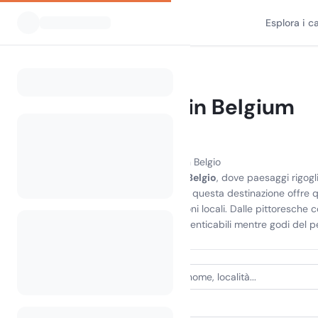
Esplora i 
Tutti i campeggi
Belgio
Home
Campeggio in Belgium
190 campeggi trovati
Scopri la gioia del campeggio in Belgio
Vivi la bellezza del
camping in Belgio
, dove paesaggi rigogl
comfort di un'accogliente baita, questa destinazione offre qu
ciclismo ed esplorare le attrazioni locali. Dalle pittoresche c
d'avventura e crea ricordi indimenticabili mentre godi del p
TIPO DI ALLOGGIO