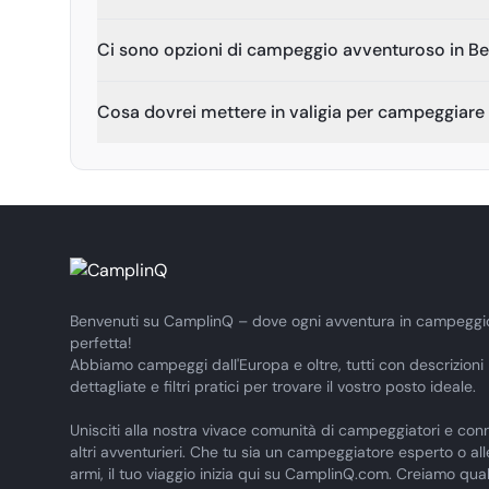
Ci sono opzioni di campeggio avventuroso in Be
Cosa dovrei mettere in valigia per campeggiare 
Benvenuti su CamplinQ – dove ogni avventura in campeggi
perfetta!
Abbiamo campeggi dall'Europa e oltre, tutti con descrizioni
dettagliate e filtri pratici per trovare il vostro posto ideale.
Unisciti alla nostra vivace comunità di campeggiatori e conn
altri avventurieri. Che tu sia un campeggiatore esperto o al
armi, il tuo viaggio inizia qui su CamplinQ.com. Creiamo qua