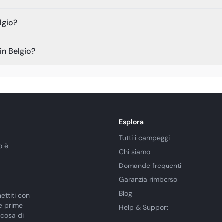
lgio?
in Belgio?
Esplora
Tutti i campeggi
o è
Chi siamo
Domande frequenti
Garanzia rimborso
Blog
ettiti con
le prime
Help & Support
lcosa di