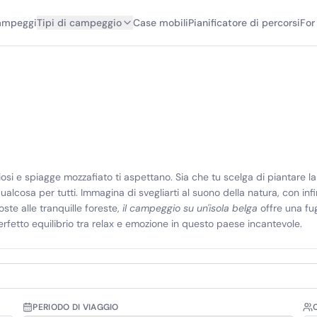
campeggi
Tipi di campeggio
Case mobili
Pianificatore di percorsi
For
iosi e spiagge mozzafiato ti aspettano. Sia che tu scelga di piantare l
alcosa per tutti. Immagina di svegliarti al suono della natura, con infi
oste alle tranquille foreste,
il campeggio su un'isola belga
offre una fug
erfetto equilibrio tra relax e emozione in questo paese incantevole.
PERIODO DI VIAGGIO
O