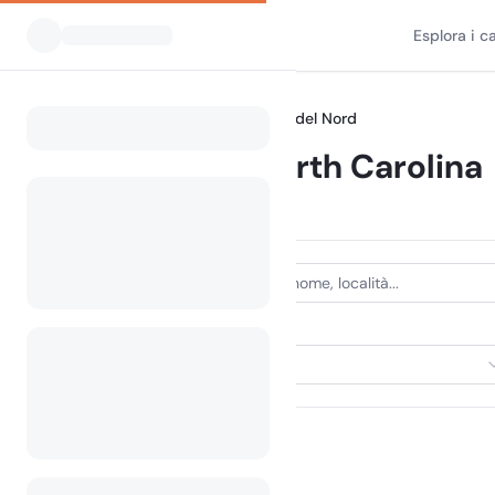
Esplora i 
Tutti i campeggi
Carolina del Nord
Home
Camping North Carolina
491 campeggi trovati
TIPO DI ALLOGGIO
Seleziona alloggio