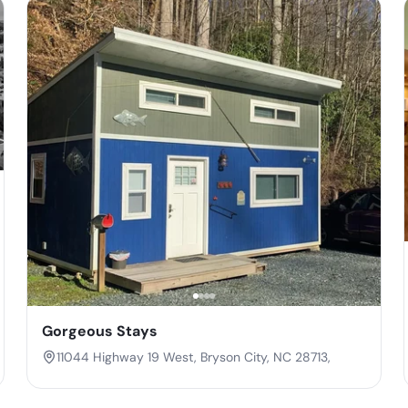
Gorgeous Stays
11044 Highway 19 West, Bryson City, NC 28713,