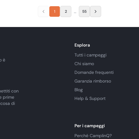
…
1
2
55
Esplora
Tutti i campeggi
o è
Chi siamo
Domande frequenti
Garanzia rimborso
Blog
ettiti con
le prime
Help & Support
lcosa di
Per i campeggi
Perché CamplinQ?