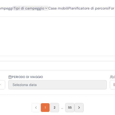
campeggi
Tipi di campeggio
Case mobili
Pianificatore di percorsi
For
PERIODO DI VIAGGIO
O
Seleziona data
S
…
1
2
55