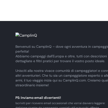
Benvenuti su CamplinQ – dove ogni avventura in campeggi
perfetta!
Abbiamo campeggi dall'Europa e oltre, tutti con descrizioni
dettagliate e filtri pratici per trovare il vostro posto ideale.
Unisciti alla nostra vivace comunità di campeggiatori e conn
altri avventurieri. Che tu sia un campeggiatore esperto o al
armi, il tuo viaggio inizia qui su CamplinQ.com. Creiamo qua
straordinario insieme!
PS: Inviamo email divertenti!
Iscriviti per ricevere email occasionali che vorrai davvero leggere:
deliziose ricette da campeggio, consigli utili e trucchi, offerte