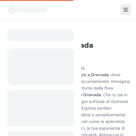
Tutti i campeggi
Grenada
Home
Campeggio a Grenada
5 campeggi trovati
Scopri la gioia del campeggio a Grenada
Vivi la bellezza mozzafiato del
campeggio a Grenada
, dove
paesaggi rigogliosi incontrano spiagge incontaminate. Immagina
di svegliarti al suono delle onde e al profumo della flora
tropicale in uno dei migliori
campeggi a Grenada
. Che tu sia in
cerca di avventura o di relax,
il campeggio sull'isola di Grenada
offre un mix unico di comfort e natura. Esplora sentieri
escursionistici, immergiti in acque cristalline o semplicemente
rilassati sotto le stelle. Con attrazioni locali come la splendida
spiaggia di Grand Anse e i mercati vivaci, la tua esperienza di
campeggio sarà piena di ricordi indimenticabili. Abbraccia lo