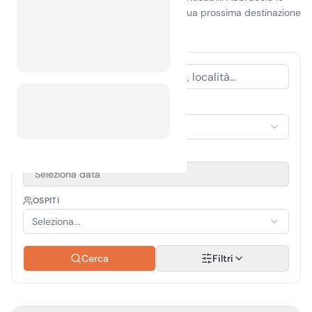
spirito d'avventura e fai di Grenada la tua prossima destinazione
per il campeggio!
TIPO DI ALLOGGIO
Seleziona alloggio
PERIODO DI VIAGGIO
Seleziona data
OSPITI
Seleziona...
Cerca
Filtri