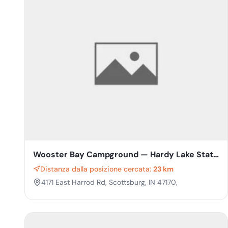
Wooster Bay Campground — Hardy Lake State
Recreation Area
Distanza dalla posizione cercata:
23 km
4171 East Harrod Rd, Scottsburg, IN 47170,