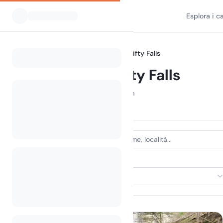
Esplora i 
Tutti i campeggi
Indiana
Clifty Falls
Home
Camping Clifty Falls
Campeggi mostrati entro 30 km
8 campeggi trovati
TIPO DI ALLOGGIO
Seleziona alloggio