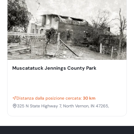
Muscatatuck Jennings County Park
Distanza dalla posizione cercata:
30 km
325 N State Highway 7, North Vernon, IN 47265,