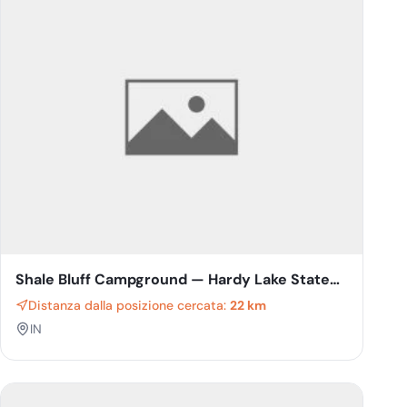
Shale Bluff Campground — Hardy Lake State
Recreation Area
Distanza dalla posizione cercata:
22 km
IN