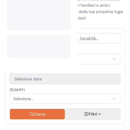
cucina e crea ricordi indimenticabili con familiari e amici.
Abbraccia lo spirito dell'avventura e fai della tua prossima fuga
un'esperienza straordinaria in Liechtenstein!
TIPO DI ALLOGGIO
Seleziona alloggio
PERIODO DI VIAGGIO
Seleziona data
OSPITI
Seleziona...
Cerca
Filtri