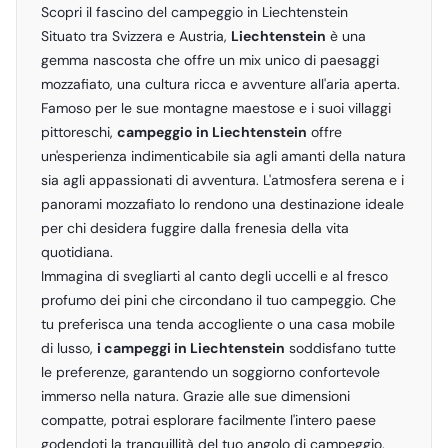
Scopri il fascino del campeggio in Liechtenstein
Situato tra Svizzera e Austria,
Liechtenstein
è una
gemma nascosta che offre un mix unico di paesaggi
mozzafiato, una cultura ricca e avventure all'aria aperta.
Famoso per le sue montagne maestose e i suoi villaggi
pittoreschi,
campeggio in Liechtenstein
offre
un'esperienza indimenticabile sia agli amanti della natura
sia agli appassionati di avventura. L'atmosfera serena e i
panorami mozzafiato lo rendono una destinazione ideale
per chi desidera fuggire dalla frenesia della vita
quotidiana.
Immagina di svegliarti al canto degli uccelli e al fresco
profumo dei pini che circondano il tuo campeggio. Che
tu preferisca una tenda accogliente o una casa mobile
di lusso,
i campeggi in Liechtenstein
soddisfano tutte
le preferenze, garantendo un soggiorno confortevole
immerso nella natura. Grazie alle sue dimensioni
compatte, potrai esplorare facilmente l'intero paese
godendoti la tranquillità del tuo angolo di campeggio.