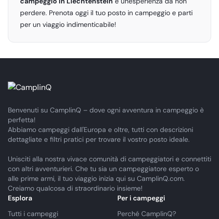
campeggio in Liechtenstein
è un'esperienza da non
perdere. Prenota oggi il tuo posto in campeggio e parti
per un viaggio indimenticabile!
Benvenuti su CamplinQ – dove ogni avventura in campeggio è
perfetta!
Abbiamo campeggi dall'Europa e oltre, tutti con descrizioni
dettagliate e filtri pratici per trovare il vostro posto ideale.
Unisciti alla nostra vivace comunità di campeggiatori e connettiti
con altri avventurieri. Che tu sia un campeggiatore esperto o
alle prime armi, il tuo viaggio inizia qui su CamplinQ.com.
Creiamo qualcosa di straordinario insieme!
Esplora
Per i campeggi
Tutti i campeggi
Perché CamplinQ?