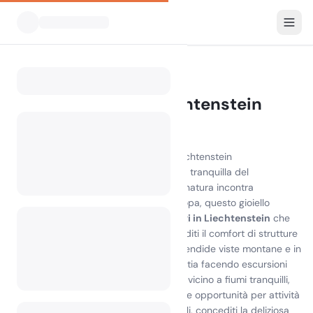
Tutti i campeggi
Liechtenstein
Home
Campeggio in Liechtenstein
2 campeggi trovati
Scopri la bellezza del campeggio in Liechtenstein
Vivi i paesaggi mozzafiato e l'atmosfera tranquilla del
campeggio in Liechtenstein
, dove la natura incontra
l'avventura. Immerso nel cuore dell'Europa, questo gioiello
nascosto offre una varietà di
campeggi in Liechtenstein
che
soddisfano ogni tipo di viaggiatore. Goditi il comfort di strutture
ben attrezzate mentre ti immergi in splendide viste montane e in
una rigogliosa vegetazione. Sia che tu stia facendo escursioni
lungo sentieri pittoreschi o rilassandoti vicino a fiumi tranquilli,
campeggio in Liechtenstein
offre infinite opportunità per attività
all'aria aperta. Esplora le attrazioni locali, concediti la deliziosa