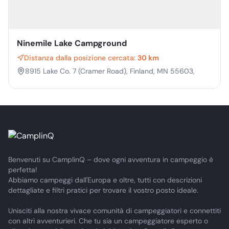
Ninemile Lake Campground
Distanza dalla posizione cercata:
30 km
8915 Lake Co. 7 (Cramer Road), Finland, MN 55603,
Benvenuti su CamplinQ – dove ogni avventura in campeggio è
perfetta!
Abbiamo campeggi dall'Europa e oltre, tutti con descrizioni
dettagliate e filtri pratici per trovare il vostro posto ideale.
Unisciti alla nostra vivace comunità di campeggiatori e connettiti
con altri avventurieri. Che tu sia un campeggiatore esperto o