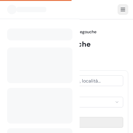
Tutti i campeggi
Minnesota
Tettegouche
Home
Camping Tettegouche
Campeggi mostrati entro 30 km
6 campeggi trovati
TIPO DI ALLOGGIO
Seleziona alloggio
PERIODO DI VIAGGIO
Seleziona data