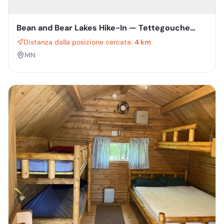
Bean and Bear Lakes Hike-In — Tettegouche
State Park
Distanza dalla posizione cercata:
4 km
MN