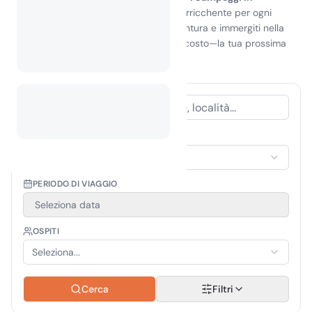
Tagikistan
promettono un'esperienza arricchente per ogni
viaggiatore. Abbraccia lo spirito d'avventura e immergiti nella
bellezza naturale di questo gioiello nascosto—la tua prossima
grande fuga ti aspetta!
TIPO DI ALLOGGIO
Seleziona alloggio
PERIODO DI VIAGGIO
Seleziona data
OSPITI
Seleziona...
Cerca
Filtri