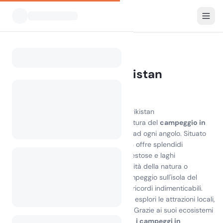
Tutti i campeggi
Tagikistan
Home
Campeggio in Tajikistan
0 campeggi trovati
Scopri la bellezza del campeggio in Tagikistan
Vivi i paesaggi mozzafiato e la ricca cultura del
campeggio in
Tagikistan
, dove l'avventura ti aspetta ad ogni angolo. Situato
nel cuore dell'Asia centrale, il Tagikistan offre splendidi
campeggi circondati da montagne maestose e laghi
incontaminati. Che tu cerchi la tranquillità della natura o
l'emozione delle attività all'aperto, il campeggio sull'isola del
Tagikistan offre lo sfondo perfetto per ricordi indimenticabili.
Goditi sistemazioni confortevoli mentre esplori le attrazioni locali,
dalle antiche fortezze ai mercati vivaci. Grazie ai suoi ecosistemi
diversificati e alle comunità accoglienti,
i campeggi in