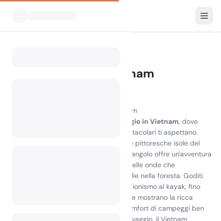
Tutti i campeggi
Vietnam
Home
Campeggio in Vietnam
0 campeggi trovati
Scopri la gioia del campeggio in Vietnam
Vivi la bellezza mozzafiato del
campeggio in Vietnam
, dove
paesaggi lussureggianti e spiagge spettacolari ti aspettano.
Dalle tranquille aree di campeggio sulle pittoresche isole del
Vietnam ai vivaci parchi nazionali, ogni angolo offre un'avventura
unica. Immagina di svegliarti al suono delle onde che
lambiscono la riva o al fruscio delle foglie nella foresta. Goditi
una vasta gamma di attività, dall'escursionismo al kayak, fino
all'esplorazione delle attrazioni locali che mostrano la ricca
cultura del Vietnam. Che tu cerchi il comfort di campeggi ben
attrezzati o il brivido del campeggio selvaggio, il Vietnam