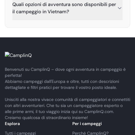
Quali opzioni di avventura sono disponibili per
il campeggio in Vietnam?
Benvenuti su CamplinQ – dove ogni avventura in campeggio è
perfetta!
Abbiamo campeggi dall'Europa e oltre, tutti con descrizioni
dettagliate e filtri pratici per trovare il vostro posto ideale.
Unisciti alla nostra vivace comunità di campeggiatori e connettiti
con altri avventurieri. Che tu sia un campeggiatore esperto o
alle prime armi, il tuo viaggio inizia qui su CamplinQ.com.
Creiamo qualcosa di straordinario insieme!
Esplora
Per i campeggi
Tutti i campeggi
Perché CamplinQ?