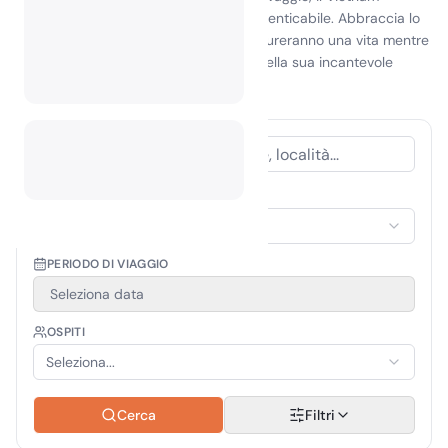
promette un'esperienza all'aperto indimenticabile. Abbraccia lo
spirito d'avventura e crea ricordi che dureranno una vita mentre
campeggi su un'isola del Vietnam
o nella sua incantevole
campagna!
TIPO DI ALLOGGIO
Seleziona alloggio
PERIODO DI VIAGGIO
Seleziona data
OSPITI
Seleziona...
Cerca
Filtri