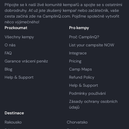
Připojte se k naší živé komunitě kempařů a spojte se s ostatními
dobrodruhy. Ať už jste zkušený kempař nebo začátečník, vaše
cesta začíná zde na CamplinQ.com. Pojďme společně vytvořit
něco výjimečného!
Prozkoumat
Pro kempy
Všechny kempy
Proč CamplinQ?
O nás
List your campsite NOW
FAQ
Integrace
Garance vrácení peněz
Pricing
Blog
Camp Maps
Help & Support
Refund Policy
Help & Support
Podmínky používání
Zásady ochrany osobních
údajů
Destinace
Rakousko
Chorvatsko