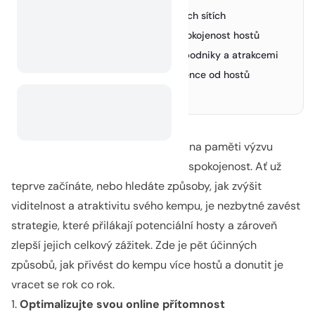
2. Využijte marketing na sociálních sítích
2.
3. Zaměřte se na zkušenost a spokojenost hostů
3.
4. Navazujte vztahy s místními podniky a atrakcemi
4.
5. Podporujte hodnocení a reference od hostů
5.
Závěrem
6.
Jako majitel kempu máte neustále na paměti výzvu
přilákat nové hosty a zajistit jejich spokojenost. Ať už
teprve začínáte, nebo hledáte způsoby, jak zvýšit
viditelnost a atraktivitu svého kempu, je nezbytné zavést
strategie, které přilákají potenciální hosty a zároveň
zlepší jejich celkový zážitek. Zde je pět účinných
způsobů, jak přivést do kempu více hostů a donutit je
vracet se rok co rok.
1.
Optimalizujte svou online přítomnost