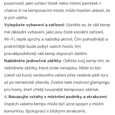
pozornosti, jako uvítací lístek nebo místní pamlsek v
chatce či na kempovacím místě, může hostům ukázat, že
si jich vážíte.
Vylepšete vybavení a zařízení
: Ujistěte se, že váš kemp
má základní vybavení, jako jsou čisté sociální zařízení,
Wi-Fi, teplé sprchy a nabídka aktivit. Čím pohodlnější a
praktičtější bude pobyt vašich hostů, tím
pravděpodobněji váš kemp doporučí dalším.
Nabídněte jedinečné zážitky
: Odlište svůj kemp tím, že
nabídnete zážitky, které jinde nenajdou. Může to být
cokoli od kurzů venkovního vaření přes vedené pěší túry
až po tematické víkendy. Zvažte také možnost glampingu
pro hosty, kteří chtějí luxusnější kempovací zážitek.
4.
Navazujte vztahy s místními podniky a atrakcemi
Úspěch vašeho kempu může být úzce spojen s místní
komunitou. Spoluprací s blízkými atrakcemi,