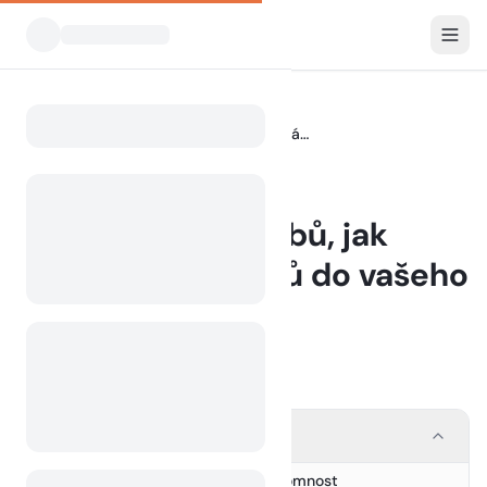
Blog
5 účinných způsobů, jak přilákat více hostů do vašeho kempu
Home
BLOG
5 účinných způsobů, jak
přilákat více hostů do vašeho
kempu
27 January 2025
Contents
1. Optimalizujte svou online přítomnost
1.