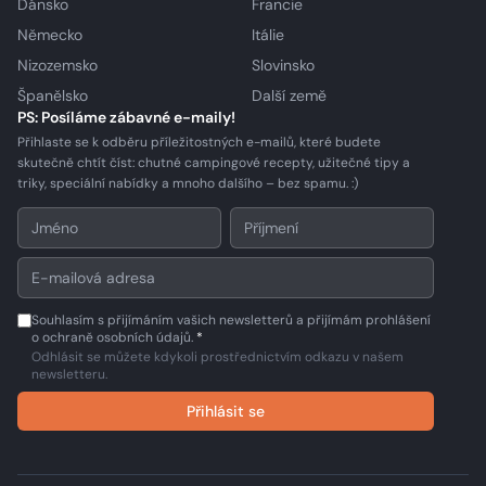
Dánsko
Francie
Německo
Itálie
Nizozemsko
Slovinsko
Španělsko
Další země
PS: Posíláme zábavné e-maily!
Přihlaste se k odběru příležitostných e-mailů, které budete
skutečně chtít číst: chutné campingové recepty, užitečné tipy a
triky, speciální nabídky a mnoho dalšího – bez spamu. :)
Souhlasím s přijímáním vašich newsletterů a přijímám prohlášení
o ochraně osobních údajů.
*
Odhlásit se můžete kdykoli prostřednictvím odkazu v našem
newsletteru.
Přihlásit se