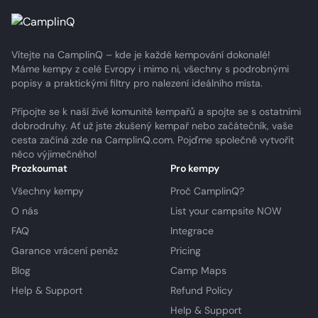
Vítejte na CamplinQ – kde je každé kempování dokonalé!
Máme kempy z celé Evropy i mimo ni, všechny s podrobnými
popisy a praktickými filtry pro nalezení ideálního místa.
Připojte se k naší živé komunitě kempařů a spojte se s ostatními
dobrodruhy. Ať už jste zkušený kempař nebo začátečník, vaše
cesta začíná zde na CamplinQ.com. Pojďme společně vytvořit
něco výjimečného!
Prozkoumat
Pro kempy
Všechny kempy
Proč CamplinQ?
O nás
List your campsite NOW
FAQ
Integrace
Garance vrácení peněz
Pricing
Blog
Camp Maps
Help & Support
Refund Policy
Help & Support